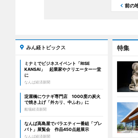
前の
みん経トピックス
特集
ミナミでビジネスイベント「RISE
KANSAI」 起業家やクリエーター一堂
に
なんば経済新聞
淀屋橋にウナギ専門店 1000度の炭火
で焼き上げ「外カリ、中ふわ」に
船場経済新聞
なんば高島屋でバラエティー番組「プレ
バト」展覧会 作品450点超展示
なんば経済新聞