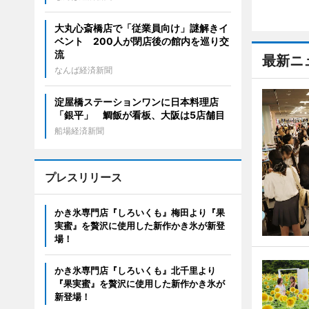
大丸心斎橋店で「従業員向け」謎解きイ
ベント 200人が閉店後の館内を巡り交
流
最新ニ
なんば経済新聞
淀屋橋ステーションワンに日本料理店
「銀平」 鯛飯が看板、大阪は5店舗目
船場経済新聞
プレスリリース
かき氷専門店『しろいくも』梅田より『果
実蜜』を贅沢に使用した新作かき氷が新登
場！
かき氷専門店『しろいくも』北千里より
『果実蜜』を贅沢に使用した新作かき氷が
新登場！