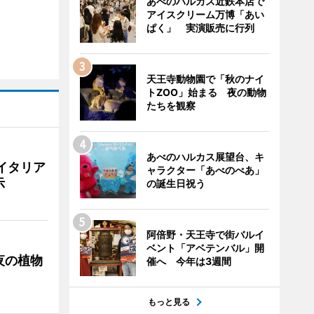
あべのハルカス近鉄本店で
アイスクリーム万博「あい
ぱく」 実演販売に行列
天王寺動物園で「秋のナイ
トZOO」始まる 夜の動物
たちを観察
あべのハルカス展望台、キ
イタリア
ャラクター「あべのべあ」
示
の誕生日祝う
阿倍野・天王寺で街バルイ
ベント「アベテンバル」開
夜の植物
催へ 今年は3週間
もっと見る