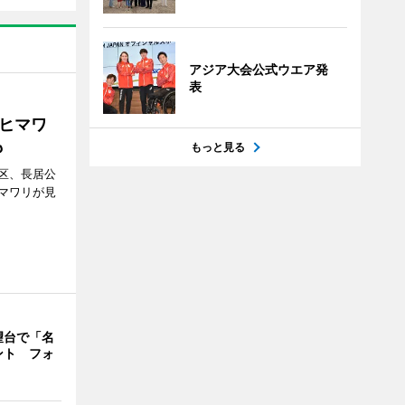
アジア大会公式ウエア発
表
ヒマワ
も
もっと見る
区、長居公
マワリが見
望台で「名
ント フォ