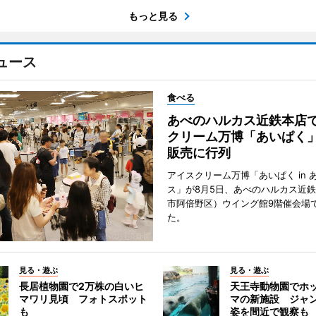
もっと見る
ュース
食べる
あべのハルカス近鉄本店
クリーム万博「あいぱく
販売に行列
アイスクリーム万博「あいぱく in 
ス」が8月5日、あべのハルカス近
市阿倍野区）ウイング館9階催会場
た。
見る・遊ぶ
見る・遊ぶ
長居植物園で2万株の白いヒ
天王寺動物園でホ
マワリ見頃 フォトスポット
マの新施設 ジャ
も
姿を間近で観察も