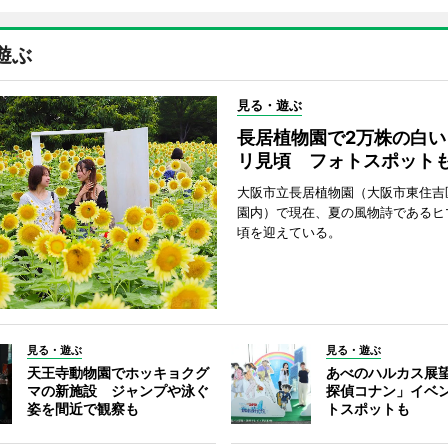
遊ぶ
見る・遊ぶ
長居植物園で2万株の白い
リ見頃 フォトスポット
大阪市立長居植物園（大阪市東住吉
園内）で現在、夏の風物詩であるヒ
頃を迎えている。
見る・遊ぶ
見る・遊ぶ
天王寺動物園でホッキョクグ
あべのハルカス展
マの新施設 ジャンプや泳ぐ
探偵コナン」イベ
姿を間近で観察も
トスポットも