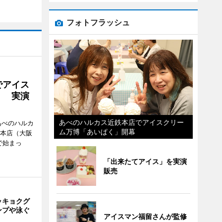
フォトフラッシュ
でアイス
」 実演
あべのハルカス近鉄本店でアイスクリー
あべのハルカ
ム万博「あいぱく」開幕
鉄本店（大阪
で始まっ
「出来たてアイス」を実演
販売
ッキョクグ
ンプや泳ぐ
アイスマン福留さんが監修