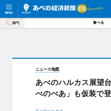
食べる
36°C
ニュース地図
あべのハルカス展望
べのべあ」も仮装で登
あべのハルカス