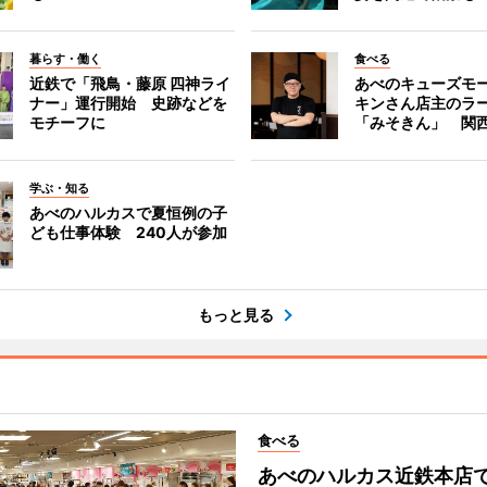
暮らす・働く
食べる
近鉄で「飛鳥・藤原 四神ライ
あべのキューズモ
ナー」運行開始 史跡などを
キンさん店主のラ
モチーフに
「みそきん」 関
学ぶ・知る
あべのハルカスで夏恒例の子
ども仕事体験 240人が参加
もっと見る
食べる
あべのハルカス近鉄本店