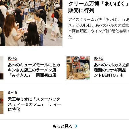
クリーム万博「あいぱく
販売に行列
アイスクリーム万博「あいぱく in 
ス」が8月5日、あべのハルカス近
市阿倍野区）ウイング館9階催会場
た。
食べる
食べる
あべのキューズモールにヒカ
あべのハルカス近鉄
キンさん店主のラーメン店
種類のウナギ商品
「みそきん」 関西初出店
ンドBENTO」も
食べる
天王寺ミオに「スターバック
ス ティー＆カフェ」 ティー
に特化
もっと見る