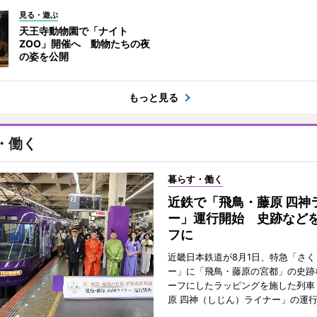
見る・遊ぶ
天王寺動物園で「ナイト
ZOO」開催へ 動物たちの夜
の姿を公開
もっと見る
・働く
暮らす・働く
近鉄で「飛鳥・藤原 四神
ー」運行開始 史跡など
フに
近畿日本鉄道が8月1日、特急「さく
ー」に「飛鳥・藤原の宮都」の史跡
ーフにしたラッピングを施した列車
原 四神（しじん）ライナー」の運