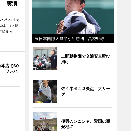
」 実演
あべのハルカ
鉄本店（大阪
で始まっ
東日本国際大昌平が初勝利 高校野球
上野動物園で交通安全呼び
掛け
本店で30
 「ワンハ
佐々木６回２失点 大リー
グ
復興のシュシャ、愛国の観
光地に