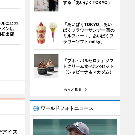
する「あいぱくTOKYO」
ールにヒカ
「あいぱくTOKYO」あい
ーメン店
ぱくフラワーサンデー 苺の
西初出店
ミルフィーユ、あいぱくフ
ラワーソフト milky、
「ブボ・バルセロナ」ソフ
トクリーム食べ比べセット
（シャビーナ＆マカダム）
もっと見る
ワールドフォトニュース
でアイス