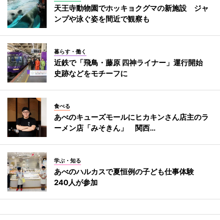
天王寺動物園でホッキョクグマの新施設 ジャ
ンプや泳ぐ姿を間近で観察も
暮らす・働く
近鉄で「飛鳥・藤原 四神ライナー」運行開始
史跡などをモチーフに
食べる
あべのキューズモールにヒカキンさん店主のラ
ーメン店「みそきん」 関西…
学ぶ・知る
あべのハルカスで夏恒例の子ども仕事体験
240人が参加