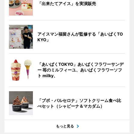
「出来たてアイス」を実演販売
アイスマン福留さんが監修する「あいぱくTO
KYO」
「あいぱくTOKYO」あいぱくフラワーサンデ
ー 苺のミルフィーユ、あいぱくフラワーソフ
ト milky、
「ブボ・バルセロナ」ソフトクリーム食べ比
べセット（シャビーナ＆マカダム）
もっと見る