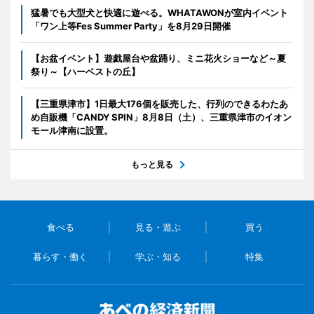
猛暑でも大型犬と快適に遊べる。WHATAWONが室内イベント
「ワン上等Fes Summer Party」を8月29日開催
【お盆イベント】遊戯屋台や盆踊り、ミニ花火ショーなど～夏
祭り～【ハーベストの丘】
【三重県津市】1日最大176個を販売した、行列のできるわたあ
め自販機「CANDY SPIN」8月8日（土）、三重県津市のイオン
モール津南に設置。
もっと見る
食べる
見る・遊ぶ
買う
暮らす・働く
学ぶ・知る
特集