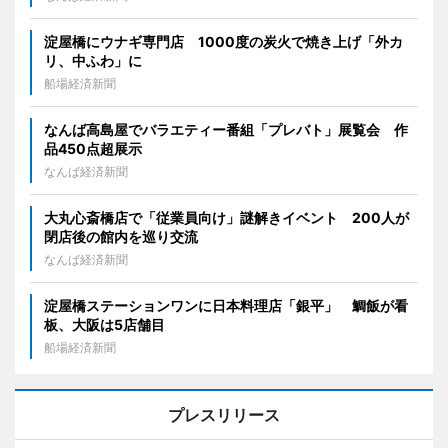
淀屋橋にウナギ専門店 1000度の炭火で焼き上げ「外カ
リ、中ふわ」に
船場経済新聞
なんば高島屋でバラエティー番組「プレバト」展覧会 作
品450点超展示
なんば経済新聞
大丸心斎橋店で「従業員向け」謎解きイベント 200人が
閉店後の館内を巡り交流
なんば経済新聞
淀屋橋ステーションワンに日本料理店「銀平」 鯛飯が看
板、大阪は5店舗目
船場経済新聞
プレスリリース