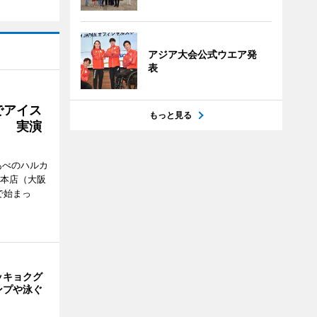
アジア大会公式ウエア発
表
でアイス
もっと見る
」 実演
あべのハルカ
鉄本店（大阪
で始まっ
ッキョクグ
ンプや泳ぐ