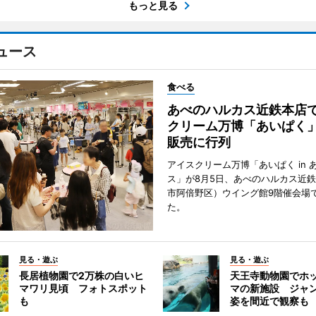
もっと見る
ュース
食べる
あべのハルカス近鉄本店
クリーム万博「あいぱく
販売に行列
アイスクリーム万博「あいぱく in 
ス」が8月5日、あべのハルカス近
市阿倍野区）ウイング館9階催会場
た。
見る・遊ぶ
見る・遊ぶ
長居植物園で2万株の白いヒ
天王寺動物園でホ
マワリ見頃 フォトスポット
マの新施設 ジャ
も
姿を間近で観察も