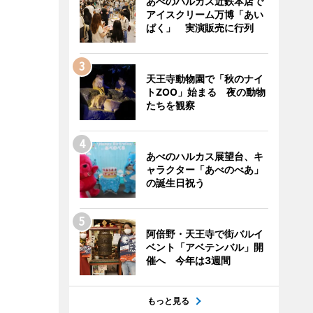
あべのハルカス近鉄本店で
アイスクリーム万博「あい
ぱく」 実演販売に行列
天王寺動物園で「秋のナイ
トZOO」始まる 夜の動物
たちを観察
あべのハルカス展望台、キ
ャラクター「あべのべあ」
の誕生日祝う
阿倍野・天王寺で街バルイ
ベント「アベテンバル」開
催へ 今年は3週間
もっと見る