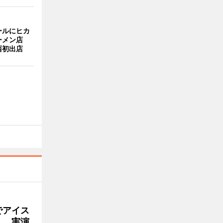
ールにヒカ
ーメン店
西初出店
でアイス
」 実演