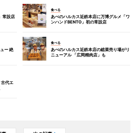
食べる
7」常設店
あべのハルカス近鉄本店に万博グルメ「ワ
ンハンドBENTO」初の常設店
食べる
ュー 絶
あべのハルカス近鉄本店の総菜売り場がリ
ニューアル 「広岡精肉店」も
 古代エ
点