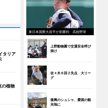
東日本国際大昌平が初勝利 高校野球
上野動物園で交通安全呼び
掛け
イタリア
示
佐々木６回２失点 大リー
グ
夜の植物
復興のシュシャ、愛国の観
光地に