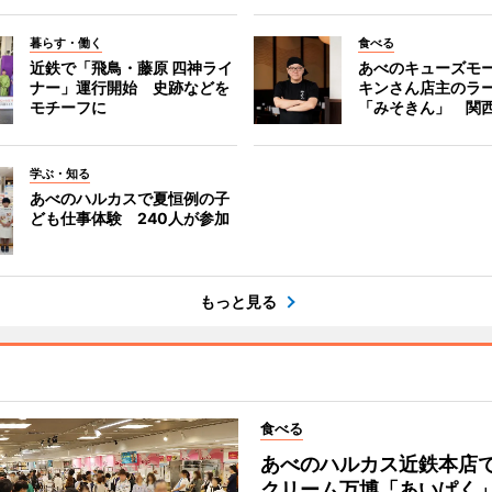
暮らす・働く
食べる
近鉄で「飛鳥・藤原 四神ライ
あべのキューズモ
ナー」運行開始 史跡などを
キンさん店主のラ
モチーフに
「みそきん」 関
学ぶ・知る
あべのハルカスで夏恒例の子
ども仕事体験 240人が参加
もっと見る
食べる
あべのハルカス近鉄本店
クリーム万博「あいぱく