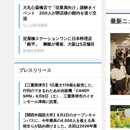
大丸心斎橋店で「従業員向け」謎解きイ
ベント 200人が閉店後の館内を巡り交
流
最新ニ
なんば経済新聞
淀屋橋ステーションワンに日本料理店
「銀平」 鯛飯が看板、大阪は5店舗目
船場経済新聞
プレスリリース
【三重県津市】1日最大176個を販売した、
行列のできるわたあめ自販機「CANDY
SPIN」8月8日（土）、三重県津市のイオ
ンモール津南に設置。
【関西外国語大学】8月2日のオープンキャ
ンパスに、今年最高の4,000人を超える高
校生らが詰め掛けました。次回は2026年最