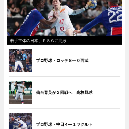
若手主体の日本、ＰＳＧに完敗
プロ野球・ロッテ８―０西武
仙台育英が２回戦へ 高校野球
プロ野球・中日４―１ヤクルト