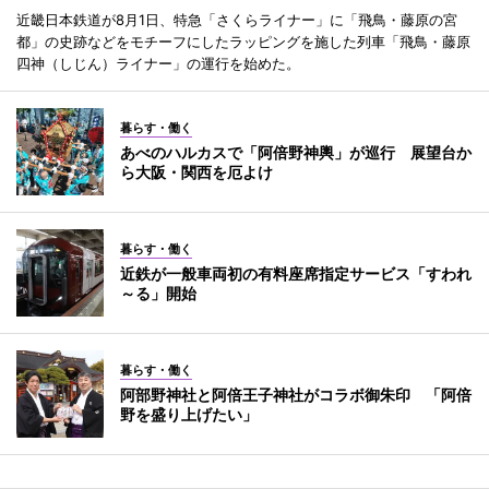
近畿日本鉄道が8月1日、特急「さくらライナー」に「飛鳥・藤原の宮
都」の史跡などをモチーフにしたラッピングを施した列車「飛鳥・藤原
四神（しじん）ライナー」の運行を始めた。
暮らす・働く
あべのハルカスで「阿倍野神輿」が巡行 展望台か
ら大阪・関西を厄よけ
暮らす・働く
近鉄が一般車両初の有料座席指定サービス「すわれ
～る」開始
暮らす・働く
阿部野神社と阿倍王子神社がコラボ御朱印 「阿倍
野を盛り上げたい」