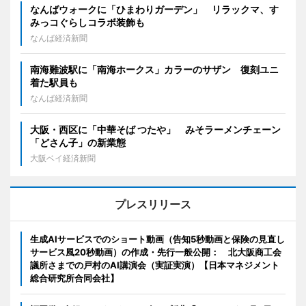
なんばウォークに「ひまわりガーデン」 リラックマ、す
みっコぐらしコラボ装飾も
なんば経済新聞
南海難波駅に「南海ホークス」カラーのサザン 復刻ユニ
着た駅員も
なんば経済新聞
大阪・西区に「中華そば つたや」 みそラーメンチェーン
「どさん子」の新業態
大阪ベイ経済新聞
プレスリリース
生成AIサービスでのショート動画（告知5秒動画と保険の見直し
サービス風20秒動画）の作成・先行一般公開： 北大阪商工会
議所さまでの戸村のAI講演会（実証実演）【日本マネジメント
総合研究所合同会社】