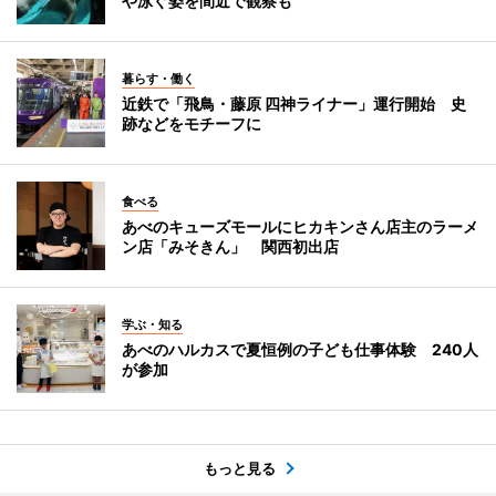
や泳ぐ姿を間近で観察も
暮らす・働く
近鉄で「飛鳥・藤原 四神ライナー」運行開始 史
跡などをモチーフに
食べる
あべのキューズモールにヒカキンさん店主のラーメ
ン店「みそきん」 関西初出店
学ぶ・知る
あべのハルカスで夏恒例の子ども仕事体験 240人
が参加
もっと見る