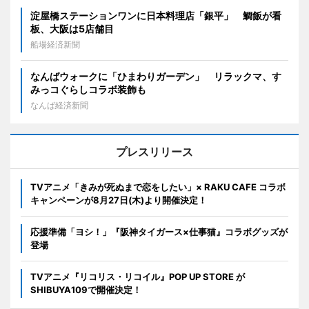
淀屋橋ステーションワンに日本料理店「銀平」 鯛飯が看
板、大阪は5店舗目
船場経済新聞
なんばウォークに「ひまわりガーデン」 リラックマ、す
みっコぐらしコラボ装飾も
なんば経済新聞
プレスリリース
TVアニメ「きみが死ぬまで恋をしたい」× RAKU CAFE コラボ
キャンペーンが8月27日(木)より開催決定！
応援準備「ヨシ！」『阪神タイガース×仕事猫』コラボグッズが
登場
TVアニメ『リコリス・リコイル』POP UP STORE が
SHIBUYA109で開催決定！