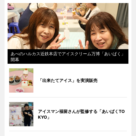
あべのハルカス近鉄本店でアイスクリーム万博「あいぱく」
開幕
「出来たてアイス」を実演販売
アイスマン福留さんが監修する「あいぱくTO
KYO」