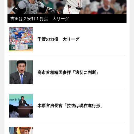
吉田は２安打１打点 大リーグ
千賀の力投 大リーグ
高市首相靖国参拝「適切に判断」
木原官房長官「拉致は現在進行形」