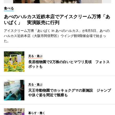
食べる
あべのハルカス近鉄本店でアイスクリーム万博「あ
いぱく」 実演販売に行列
アイスクリーム万博「あいぱく in あべのハルカス」が8月5日、あべの
ハルカス近鉄本店（大阪市阿倍野区）ウイング館9階催会場で始まっ
た。
見る・遊ぶ
長居植物園で2万株の白いヒマワリ見頃 フォトス
ポットも
見る・遊ぶ
天王寺動物園でホッキョクグマの新施設 ジャンプ
や泳ぐ姿を間近で観察も
暮らす・働く