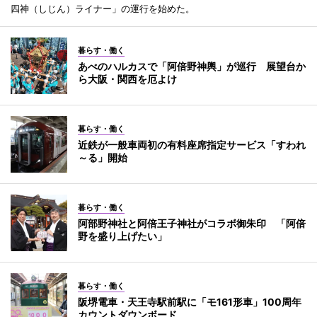
四神（しじん）ライナー」の運行を始めた。
暮らす・働く
あべのハルカスで「阿倍野神輿」が巡行 展望台か
ら大阪・関西を厄よけ
暮らす・働く
近鉄が一般車両初の有料座席指定サービス「すわれ
～る」開始
暮らす・働く
阿部野神社と阿倍王子神社がコラボ御朱印 「阿倍
野を盛り上げたい」
暮らす・働く
阪堺電車・天王寺駅前駅に「モ161形車」100周年
カウントダウンボード