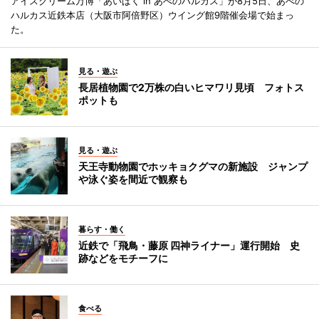
アイスクリーム万博「あいぱく in あべのハルカス」が8月5日、あべの
ハルカス近鉄本店（大阪市阿倍野区）ウイング館9階催会場で始まっ
た。
見る・遊ぶ
長居植物園で2万株の白いヒマワリ見頃 フォトス
ポットも
見る・遊ぶ
天王寺動物園でホッキョクグマの新施設 ジャンプ
や泳ぐ姿を間近で観察も
暮らす・働く
近鉄で「飛鳥・藤原 四神ライナー」運行開始 史
跡などをモチーフに
食べる