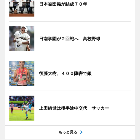
日本被団協が結成７０年
日南学園が２回戦へ 高校野球
後藤大樹、４００障害で銀
上田綺世は後半途中交代 サッカー
もっと見る