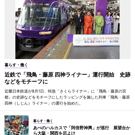
暮らす・働く
近鉄で「飛鳥・藤原 四神ライナー」運行開始 史跡
などをモチーフに
近畿日本鉄道が8月1日、特急「さくらライナー」に「飛鳥・藤原の宮
都」の史跡などをモチーフにしたラッピングを施した列車「飛鳥・藤原
四神（しじん）ライナー」の運行を始めた。
暮らす・働く
あべのハルカスで「阿倍野神輿」が巡行 展望台か
ら大阪・関西を厄よけ