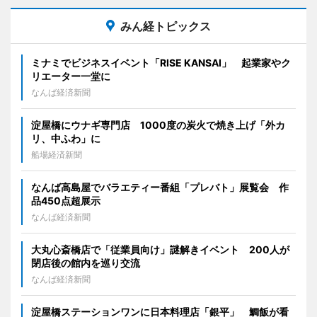
みん経トピックス
ミナミでビジネスイベント「RISE KANSAI」 起業家やク
リエーター一堂に
なんば経済新聞
淀屋橋にウナギ専門店 1000度の炭火で焼き上げ「外カ
リ、中ふわ」に
船場経済新聞
なんば高島屋でバラエティー番組「プレバト」展覧会 作
品450点超展示
なんば経済新聞
大丸心斎橋店で「従業員向け」謎解きイベント 200人が
閉店後の館内を巡り交流
なんば経済新聞
淀屋橋ステーションワンに日本料理店「銀平」 鯛飯が看