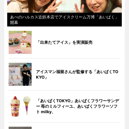
あべのハルカス近鉄本店でアイスクリーム万博「あいぱく」
開幕
「出来たてアイス」を実演販売
アイスマン福留さんが監修する「あいぱくTO
KYO」
「あいぱくTOKYO」あいぱくフラワーサンデ
ー 苺のミルフィーユ、あいぱくフラワーソフ
ト milky、