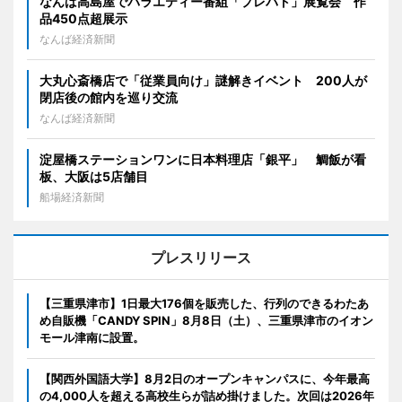
なんば高島屋でバラエティー番組「プレバト」展覧会 作
品450点超展示
なんば経済新聞
大丸心斎橋店で「従業員向け」謎解きイベント 200人が
閉店後の館内を巡り交流
なんば経済新聞
淀屋橋ステーションワンに日本料理店「銀平」 鯛飯が看
板、大阪は5店舗目
船場経済新聞
プレスリリース
【三重県津市】1日最大176個を販売した、行列のできるわたあ
め自販機「CANDY SPIN」8月8日（土）、三重県津市のイオン
モール津南に設置。
【関西外国語大学】8月2日のオープンキャンパスに、今年最高
の4,000人を超える高校生らが詰め掛けました。次回は2026年