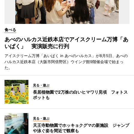
食べる
あべのハルカス近鉄本店でアイスクリーム万博「あ
いぱく」 実演販売に行列
アイスクリーム万博「あいぱく in あべのハルカス」が8月5日、あべの
ハルカス近鉄本店（大阪市阿倍野区）ウイング館9階催会場で始まっ
た。
見る・遊ぶ
長居植物園で2万株の白いヒマワリ見頃 フォトス
ポットも
見る・遊ぶ
天王寺動物園でホッキョクグマの新施設 ジャンプ
や泳ぐ姿を間近で観察も