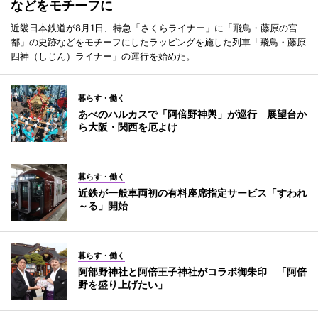
などをモチーフに
近畿日本鉄道が8月1日、特急「さくらライナー」に「飛鳥・藤原の宮
都」の史跡などをモチーフにしたラッピングを施した列車「飛鳥・藤原
四神（しじん）ライナー」の運行を始めた。
暮らす・働く
あべのハルカスで「阿倍野神輿」が巡行 展望台か
ら大阪・関西を厄よけ
暮らす・働く
近鉄が一般車両初の有料座席指定サービス「すわれ
～る」開始
暮らす・働く
阿部野神社と阿倍王子神社がコラボ御朱印 「阿倍
野を盛り上げたい」