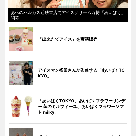
あべのハルカス近鉄本店でアイスクリーム万博「あいぱく」
開幕
「出来たてアイス」を実演販売
アイスマン福留さんが監修する「あいぱくTO
KYO」
「あいぱくTOKYO」あいぱくフラワーサンデ
ー 苺のミルフィーユ、あいぱくフラワーソフ
ト milky、