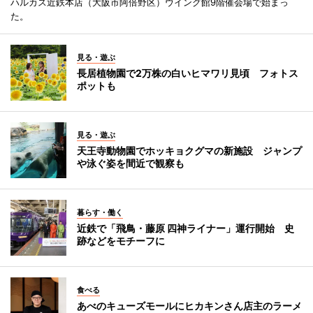
ハルカス近鉄本店（大阪市阿倍野区）ウイング館9階催会場で始まっ
た。
見る・遊ぶ
長居植物園で2万株の白いヒマワリ見頃 フォトス
ポットも
見る・遊ぶ
天王寺動物園でホッキョクグマの新施設 ジャンプ
や泳ぐ姿を間近で観察も
暮らす・働く
近鉄で「飛鳥・藤原 四神ライナー」運行開始 史
跡などをモチーフに
食べる
あべのキューズモールにヒカキンさん店主のラーメ