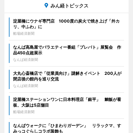
みん経トピックス
淀屋橋にウナギ専門店 1000度の炭火で焼き上げ「外カ
リ、中ふわ」に
船場経済新聞
なんば高島屋でバラエティー番組「プレバト」展覧会 作
品450点超展示
なんば経済新聞
大丸心斎橋店で「従業員向け」謎解きイベント 200人が
閉店後の館内を巡り交流
なんば経済新聞
淀屋橋ステーションワンに日本料理店「銀平」 鯛飯が看
板、大阪は5店舗目
船場経済新聞
なんばウォークに「ひまわりガーデン」 リラックマ、す
みっコぐらしコラボ装飾も