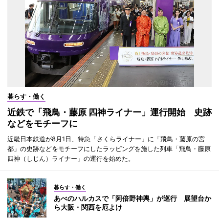
暮らす・働く
近鉄で「飛鳥・藤原 四神ライナー」運行開始 史跡
などをモチーフに
近畿日本鉄道が8月1日、特急「さくらライナー」に「飛鳥・藤原の宮
都」の史跡などをモチーフにしたラッピングを施した列車「飛鳥・藤原
四神（しじん）ライナー」の運行を始めた。
暮らす・働く
あべのハルカスで「阿倍野神輿」が巡行 展望台か
ら大阪・関西を厄よけ