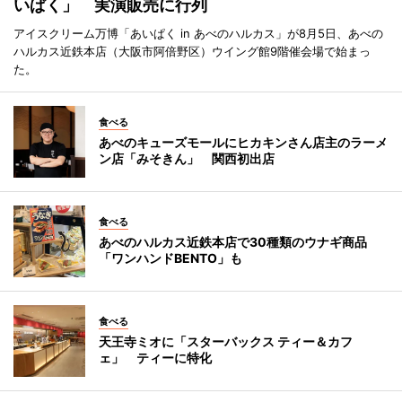
いぱく」 実演販売に行列
アイスクリーム万博「あいぱく in あべのハルカス」が8月5日、あべの
ハルカス近鉄本店（大阪市阿倍野区）ウイング館9階催会場で始まっ
た。
食べる
あべのキューズモールにヒカキンさん店主のラーメ
ン店「みそきん」 関西初出店
食べる
あべのハルカス近鉄本店で30種類のウナギ商品
「ワンハンドBENTO」も
食べる
天王寺ミオに「スターバックス ティー＆カフ
ェ」 ティーに特化