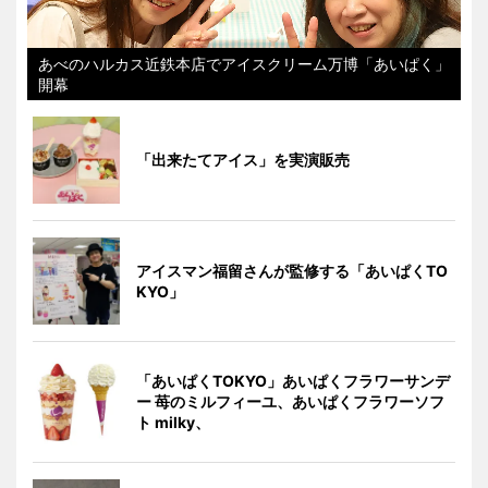
あべのハルカス近鉄本店でアイスクリーム万博「あいぱく」
開幕
「出来たてアイス」を実演販売
アイスマン福留さんが監修する「あいぱくTO
KYO」
「あいぱくTOKYO」あいぱくフラワーサンデ
ー 苺のミルフィーユ、あいぱくフラワーソフ
ト milky、