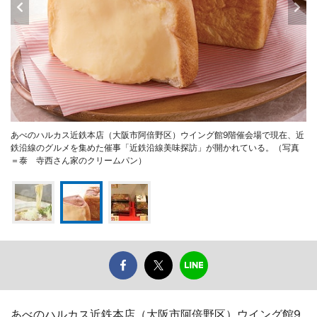
あべのハルカス近鉄本店（大阪市阿倍野区）ウイング館9階催会場で現在、近
鉄沿線のグルメを集めた催事「近鉄沿線美味探訪」が開かれている。（写真
＝泰 寺西さん家のクリームパン）
あべのハルカス近鉄本店（大阪市阿倍野区）ウイング館9