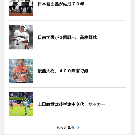
日本被団協が結成７０年
日南学園が２回戦へ 高校野球
後藤大樹、４００障害で銀
上田綺世は後半途中交代 サッカー
もっと見る