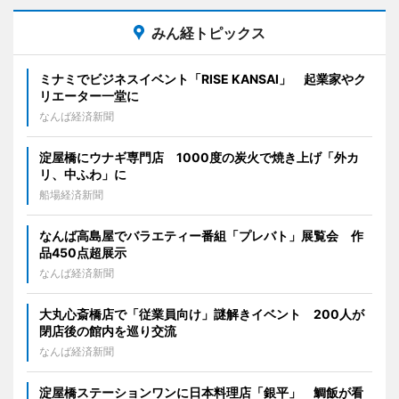
みん経トピックス
ミナミでビジネスイベント「RISE KANSAI」 起業家やク
リエーター一堂に
なんば経済新聞
淀屋橋にウナギ専門店 1000度の炭火で焼き上げ「外カ
リ、中ふわ」に
船場経済新聞
なんば高島屋でバラエティー番組「プレバト」展覧会 作
品450点超展示
なんば経済新聞
大丸心斎橋店で「従業員向け」謎解きイベント 200人が
閉店後の館内を巡り交流
なんば経済新聞
淀屋橋ステーションワンに日本料理店「銀平」 鯛飯が看