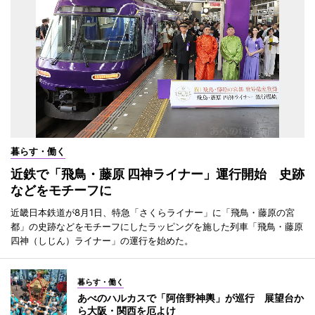
暮らす・働く
近鉄で「飛鳥・藤原 四神ライナー」運行開始 史跡
などをモチーフに
近畿日本鉄道が8月1日、特急「さくらライナー」に「飛鳥・藤原の宮
都」の史跡などをモチーフにしたラッピングを施した列車「飛鳥・藤原
四神（しじん）ライナー」の運行を始めた。
暮らす・働く
あべのハルカスで「阿倍野神輿」が巡行 展望台か
ら大阪・関西を厄よけ