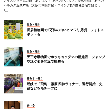
アイスクリーム万博「あいぱく in あべのハルカス」が8月5日、あべの
ハルカス近鉄本店（大阪市阿倍野区）ウイング館9階催会場で始まっ
た。
見る・遊ぶ
長居植物園で2万株の白いヒマワリ見頃 フォトス
ポットも
見る・遊ぶ
天王寺動物園でホッキョクグマの新施設 ジャンプ
や泳ぐ姿を間近で観察も
暮らす・働く
近鉄で「飛鳥・藤原 四神ライナー」運行開始 史
跡などをモチーフに
食べる