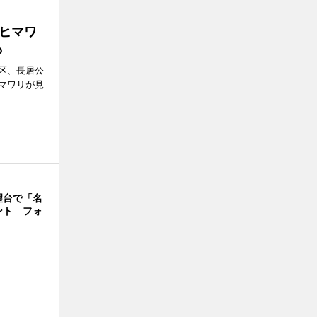
ヒマワ
も
区、長居公
マワリが見
望台で「名
ント フォ