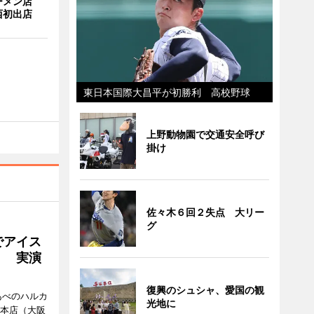
ーメン店
西初出店
東日本国際大昌平が初勝利 高校野球
上野動物園で交通安全呼び
掛け
佐々木６回２失点 大リー
グ
でアイス
」 実演
復興のシュシャ、愛国の観
あべのハルカ
光地に
鉄本店（大阪