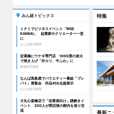
みん経トピックス
特集
ミナミでビジネスイベント「RISE
KANSAI」 起業家やクリエーター一堂
に
なんば経済新聞
淀屋橋にウナギ専門店 1000度の炭火
で焼き上げ「外カリ、中ふわ」に
船場経済新聞
なんば高島屋でバラエティー番組「プレ
バト」展覧会 作品450点超展示
なんば経済新聞
大丸心斎橋店で「従業員向け」謎解きイ
ベント 200人が閉店後の館内を巡り交
流
最新ニ