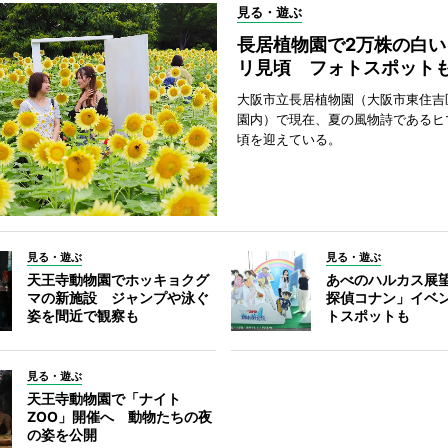
見る・遊ぶ
長居植物園で2万株の白い
リ見頃 フォトスポット
大阪市立長居植物園（大阪市東住吉
園内）で現在、夏の風物詩であるヒ
頃を迎えている。
見る・遊ぶ
見る・遊ぶ
天王寺動物園でホッキョクグ
あべのハルカス展
マの新施設 ジャンプや泳ぐ
探偵コナン」イベ
姿を間近で観察も
トスポットも
見る・遊ぶ
天王寺動物園で「ナイト
ZOO」開催へ 動物たちの夜
の姿を公開