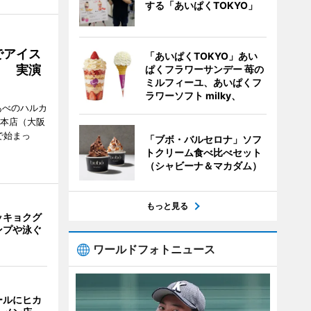
する「あいぱくTOKYO」
でアイス
「あいぱくTOKYO」あい
」 実演
ぱくフラワーサンデー 苺の
ミルフィーユ、あいぱくフ
ラワーソフト milky、
あべのハルカ
鉄本店（大阪
で始まっ
「ブボ・バルセロナ」ソフ
トクリーム食べ比べセット
（シャビーナ＆マカダム）
もっと見る
ッキョクグ
ンプや泳ぐ
ワールドフォトニュース
ールにヒカ