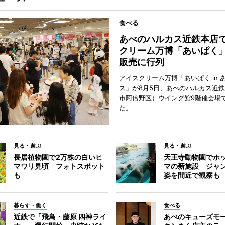
食べる
あべのハルカス近鉄本店
クリーム万博「あいぱく
販売に行列
アイスクリーム万博「あいぱく in 
ス」が8月5日、あべのハルカス近
市阿倍野区）ウイング館9階催会場
た。
見る・遊ぶ
見る・遊ぶ
長居植物園で2万株の白いヒ
天王寺動物園でホ
マワリ見頃 フォトスポット
マの新施設 ジャ
も
姿を間近で観察も
暮らす・働く
食べる
近鉄で「飛鳥・藤原 四神ライ
あべのキューズモ