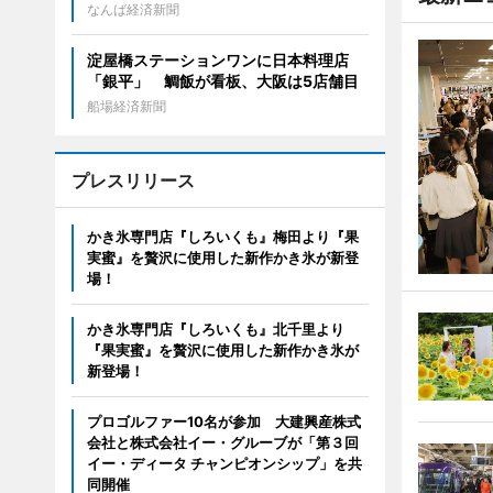
なんば経済新聞
淀屋橋ステーションワンに日本料理店
「銀平」 鯛飯が看板、大阪は5店舗目
船場経済新聞
プレスリリース
かき氷専門店『しろいくも』梅田より『果
実蜜』を贅沢に使用した新作かき氷が新登
場！
かき氷専門店『しろいくも』北千里より
『果実蜜』を贅沢に使用した新作かき氷が
新登場！
プロゴルファー10名が参加 大建興産株式
会社と株式会社イー・グルーブが「第３回
イー・ディータ チャンピオンシップ」を共
同開催