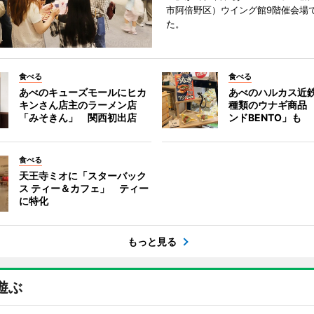
市阿倍野区）ウイング館9階催会場
た。
食べる
食べる
あべのキューズモールにヒカ
あべのハルカス近鉄
キンさん店主のラーメン店
種類のウナギ商品
「みそきん」 関西初出店
ンドBENTO」も
食べる
天王寺ミオに「スターバック
ス ティー＆カフェ」 ティー
に特化
もっと見る
遊ぶ