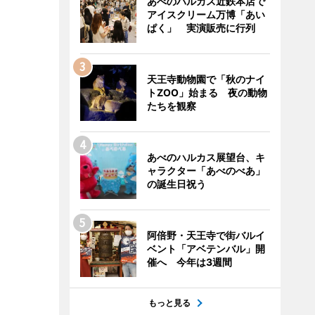
あべのハルカス近鉄本店で
アイスクリーム万博「あい
ぱく」 実演販売に行列
天王寺動物園で「秋のナイ
トZOO」始まる 夜の動物
たちを観察
あべのハルカス展望台、キ
ャラクター「あべのべあ」
の誕生日祝う
阿倍野・天王寺で街バルイ
ベント「アベテンバル」開
催へ 今年は3週間
もっと見る