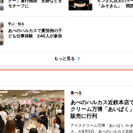
ナー」運行開始 史跡などを
キンさん店主のラ
モチーフに
「みそきん」 関
学ぶ・知る
あべのハルカスで夏恒例の子
ども仕事体験 240人が参加
もっと見る
食べる
あべのハルカス近鉄本店
クリーム万博「あいぱく
販売に行列
アイスクリーム万博「あいぱく in 
ス」が8月5日、あべのハルカス近