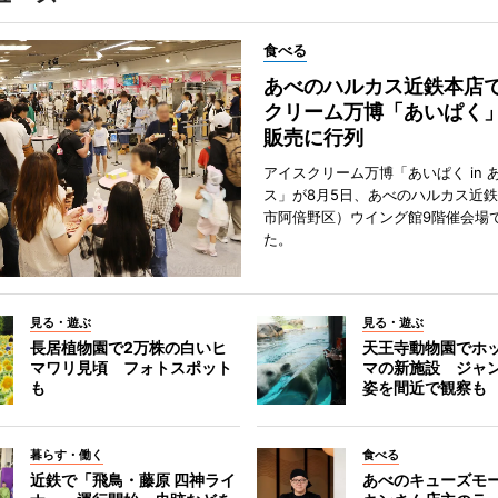
食べる
あべのハルカス近鉄本店
クリーム万博「あいぱく
販売に行列
アイスクリーム万博「あいぱく in 
ス」が8月5日、あべのハルカス近
市阿倍野区）ウイング館9階催会場
た。
見る・遊ぶ
見る・遊ぶ
長居植物園で2万株の白いヒ
天王寺動物園でホ
マワリ見頃 フォトスポット
マの新施設 ジャ
も
姿を間近で観察も
暮らす・働く
食べる
近鉄で「飛鳥・藤原 四神ライ
あべのキューズモ