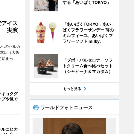
する「あいぱくTOKYO」
でアイス
「あいぱくTOKYO」あい
」 実演
ぱくフラワーサンデー 苺の
ミルフィーユ、あいぱくフ
ラワーソフト milky、
あべのハルカ
鉄本店（大阪
で始まっ
「ブボ・バルセロナ」ソフ
トクリーム食べ比べセット
（シャビーナ＆マカダム）
もっと見る
ッキョクグ
ンプや泳ぐ
ワールドフォトニュース
ールにヒカ