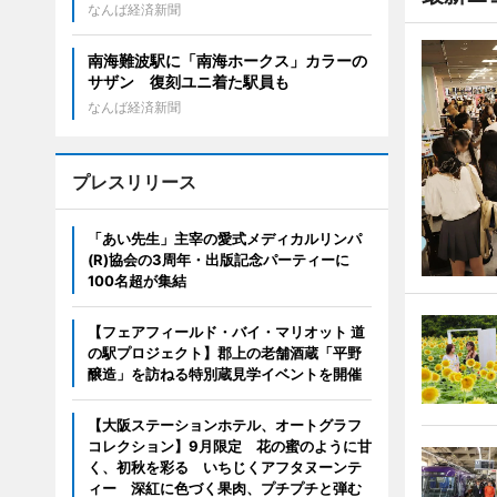
なんば経済新聞
南海難波駅に「南海ホークス」カラーの
サザン 復刻ユニ着た駅員も
なんば経済新聞
プレスリリース
「あい先生」主宰の愛式メディカルリンパ
(R)協会の3周年・出版記念パーティーに
100名超が集結
【フェアフィールド・バイ・マリオット 道
の駅プロジェクト】郡上の老舗酒蔵「平野
醸造」を訪ねる特別蔵見学イベントを開催
【大阪ステーションホテル、オートグラフ
コレクション】9月限定 花の蜜のように甘
く、初秋を彩る いちじくアフタヌーンテ
ィー 深紅に色づく果肉、プチプチと弾む