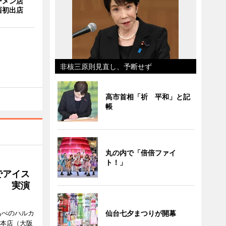
ーメン店
西初出店
非核三原則見直し、予断せず
高市首相「祈 平和」と記
帳
丸の内で「倍倍ファイ
ト！」
でアイス
」 実演
あべのハルカ
仙台七夕まつりが開幕
鉄本店（大阪