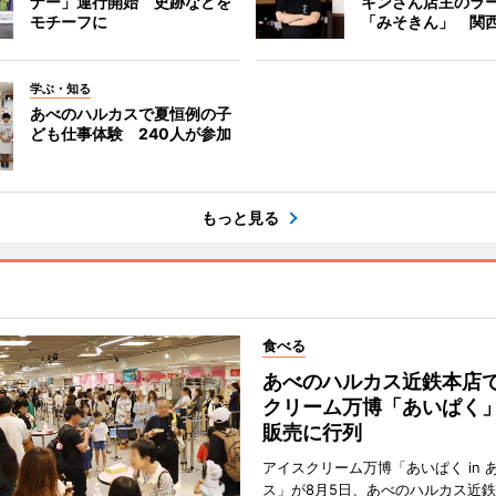
ナー」運行開始 史跡などを
キンさん店主のラ
モチーフに
「みそきん」 関
学ぶ・知る
あべのハルカスで夏恒例の子
ども仕事体験 240人が参加
もっと見る
食べる
あべのハルカス近鉄本店
クリーム万博「あいぱく
販売に行列
アイスクリーム万博「あいぱく in 
ス」が8月5日、あべのハルカス近