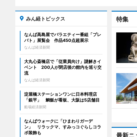
みん経トピックス
特集
なんば高島屋でバラエティー番組「プレ
バト」展覧会 作品450点超展示
なんば経済新聞
大丸心斎橋店で「従業員向け」謎解きイ
ベント 200人が閉店後の館内を巡り交
流
なんば経済新聞
淀屋橋ステーションワンに日本料理店
「銀平」 鯛飯が看板、大阪は5店舗目
船場経済新聞
なんばウォークに「ひまわりガーデ
ン」 リラックマ、すみっコぐらしコラ
ボ装飾も
最新ニ