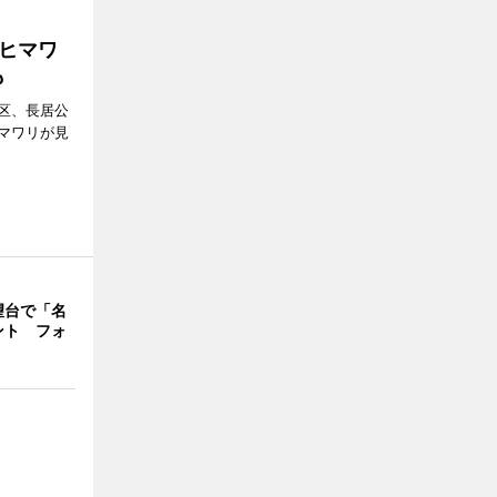
ヒマワ
も
区、長居公
マワリが見
望台で「名
ント フォ