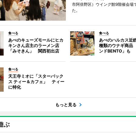
市阿倍野区）ウイング館9階催会場
た。
食べる
食べる
あべのキューズモールにヒカ
あべのハルカス近鉄
キンさん店主のラーメン店
種類のウナギ商品
「みそきん」 関西初出店
ンドBENTO」も
食べる
天王寺ミオに「スターバック
ス ティー＆カフェ」 ティー
に特化
もっと見る
遊ぶ