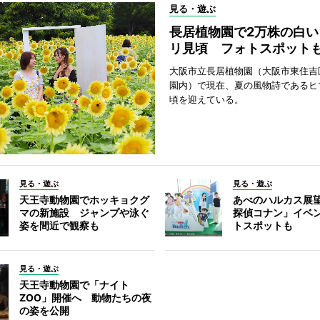
見る・遊ぶ
長居植物園で2万株の白い
リ見頃 フォトスポット
大阪市立長居植物園（大阪市東住吉
園内）で現在、夏の風物詩であるヒ
頃を迎えている。
見る・遊ぶ
見る・遊ぶ
天王寺動物園でホッキョクグ
あべのハルカス展
マの新施設 ジャンプや泳ぐ
探偵コナン」イベ
姿を間近で観察も
トスポットも
見る・遊ぶ
天王寺動物園で「ナイト
ZOO」開催へ 動物たちの夜
の姿を公開