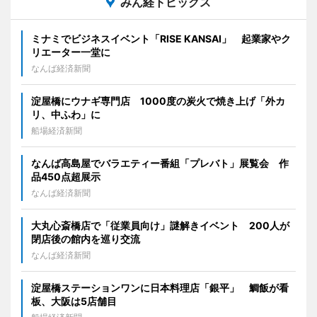
みん経トピックス
ミナミでビジネスイベント「RISE KANSAI」 起業家やク
リエーター一堂に
なんば経済新聞
淀屋橋にウナギ専門店 1000度の炭火で焼き上げ「外カ
リ、中ふわ」に
船場経済新聞
なんば高島屋でバラエティー番組「プレバト」展覧会 作
品450点超展示
なんば経済新聞
大丸心斎橋店で「従業員向け」謎解きイベント 200人が
閉店後の館内を巡り交流
なんば経済新聞
淀屋橋ステーションワンに日本料理店「銀平」 鯛飯が看
板、大阪は5店舗目