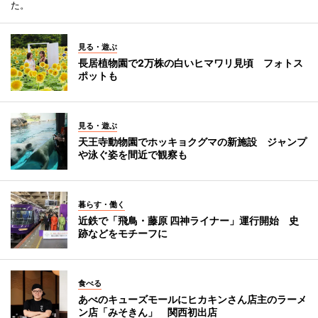
た。
見る・遊ぶ
長居植物園で2万株の白いヒマワリ見頃 フォトス
ポットも
見る・遊ぶ
天王寺動物園でホッキョクグマの新施設 ジャンプ
や泳ぐ姿を間近で観察も
暮らす・働く
近鉄で「飛鳥・藤原 四神ライナー」運行開始 史
跡などをモチーフに
食べる
あべのキューズモールにヒカキンさん店主のラーメ
ン店「みそきん」 関西初出店