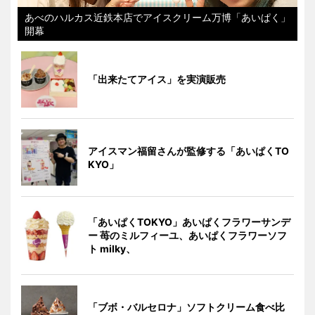
あべのハルカス近鉄本店でアイスクリーム万博「あいぱく」
開幕
「出来たてアイス」を実演販売
アイスマン福留さんが監修する「あいぱくTO
KYO」
「あいぱくTOKYO」あいぱくフラワーサンデ
ー 苺のミルフィーユ、あいぱくフラワーソフ
ト milky、
「ブボ・バルセロナ」ソフトクリーム食べ比