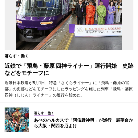
暮らす・働く
近鉄で「飛鳥・藤原 四神ライナー」運行開始 史跡
などをモチーフに
近畿日本鉄道が8月1日、特急「さくらライナー」に「飛鳥・藤原の宮
都」の史跡などをモチーフにしたラッピングを施した列車「飛鳥・藤原
四神（しじん）ライナー」の運行を始めた。
暮らす・働く
あべのハルカスで「阿倍野神輿」が巡行 展望台か
ら大阪・関西を厄よけ