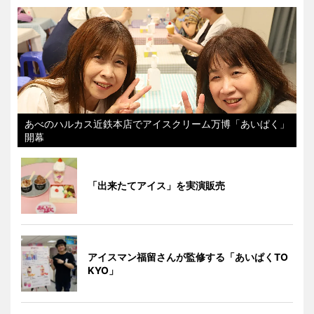
あべのハルカス近鉄本店でアイスクリーム万博「あいぱく」
開幕
「出来たてアイス」を実演販売
アイスマン福留さんが監修する「あいぱくTO
KYO」