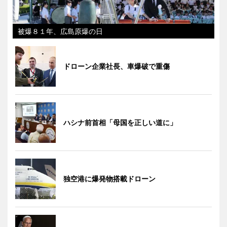
被爆８１年、広島原爆の日
ドローン企業社長、車爆破で重傷
ハシナ前首相「母国を正しい道に」
独空港に爆発物搭載ドローン