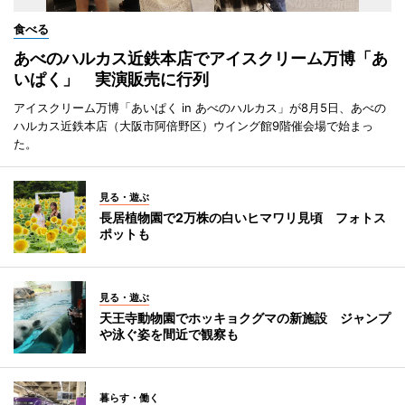
食べる
あべのハルカス近鉄本店でアイスクリーム万博「あ
いぱく」 実演販売に行列
アイスクリーム万博「あいぱく in あべのハルカス」が8月5日、あべの
ハルカス近鉄本店（大阪市阿倍野区）ウイング館9階催会場で始まっ
た。
見る・遊ぶ
長居植物園で2万株の白いヒマワリ見頃 フォトス
ポットも
見る・遊ぶ
天王寺動物園でホッキョクグマの新施設 ジャンプ
や泳ぐ姿を間近で観察も
暮らす・働く