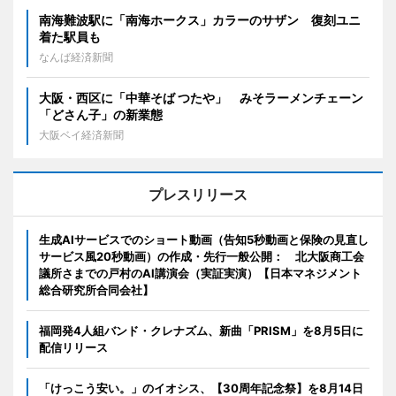
南海難波駅に「南海ホークス」カラーのサザン 復刻ユニ
着た駅員も
なんば経済新聞
大阪・西区に「中華そば つたや」 みそラーメンチェーン
「どさん子」の新業態
大阪ベイ経済新聞
プレスリリース
生成AIサービスでのショート動画（告知5秒動画と保険の見直し
サービス風20秒動画）の作成・先行一般公開： 北大阪商工会
議所さまでの戸村のAI講演会（実証実演）【日本マネジメント
総合研究所合同会社】
福岡発4人組バンド・クレナズム、新曲「PRISM」を8月5日に
配信リリース
「けっこう安い。」のイオシス、【30周年記念祭】を8月14日