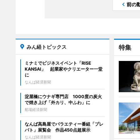
前の
みん経トピックス
特集
ミナミでビジネスイベント「RISE
KANSAI」 起業家やクリエーター一堂
に
なんば経済新聞
淀屋橋にウナギ専門店 1000度の炭火
で焼き上げ「外カリ、中ふわ」に
船場経済新聞
なんば高島屋でバラエティー番組「プレ
バト」展覧会 作品450点超展示
なんば経済新聞