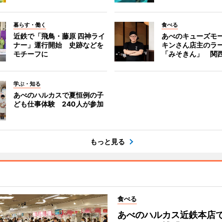
暮らす・働く
食べる
近鉄で「飛鳥・藤原 四神ライ
あべのキューズモ
ナー」運行開始 史跡などを
キンさん店主のラ
モチーフに
「みそきん」 関
学ぶ・知る
あべのハルカスで夏恒例の子
ども仕事体験 240人が参加
もっと見る
食べる
あべのハルカス近鉄本店