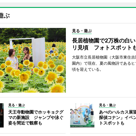
遊ぶ
見る・遊ぶ
長居植物園で2万株の白い
リ見頃 フォトスポット
大阪市立長居植物園（大阪市東住吉
園内）で現在、夏の風物詩であるヒ
頃を迎えている。
見る・遊ぶ
見る・遊ぶ
天王寺動物園でホッキョクグ
あべのハルカス展
マの新施設 ジャンプや泳ぐ
探偵コナン」イベ
姿を間近で観察も
トスポットも