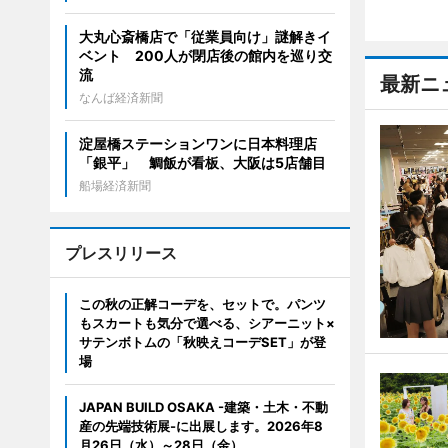
大丸心斎橋店で「従業員向け」謎解きイ
ベント 200人が閉店後の館内を巡り交
流
最新ニ
なんば経済新聞
淀屋橋ステーションワンに日本料理店
「銀平」 鯛飯が看板、大阪は5店舗目
船場経済新聞
プレスリリース
この秋の正解コーデを、セットで。パンツ
もスカートも気分で選べる、シアーニット×
サテンボトムの「秋映えコーデSET」が登
場
JAPAN BUILD OSAKA -建築・土木・不動
産の先端技術展-に出展します。2026年8
月26日（水）～28日（金）