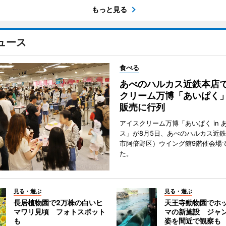
もっと見る
ュース
食べる
あべのハルカス近鉄本店
クリーム万博「あいぱく
販売に行列
アイスクリーム万博「あいぱく in 
ス」が8月5日、あべのハルカス近
市阿倍野区）ウイング館9階催会場
た。
見る・遊ぶ
見る・遊ぶ
長居植物園で2万株の白いヒ
天王寺動物園でホ
マワリ見頃 フォトスポット
マの新施設 ジャ
も
姿を間近で観察も