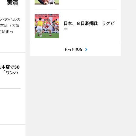
」 実演
あべのハルカ
日本、８日豪州戦 ラグビ
鉄本店（大阪
ー
で始まっ
もっと見る
本店で30
 「ワンハ