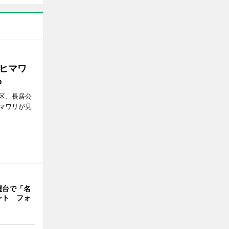
ヒマワ
も
区、長居公
マワリが見
望台で「名
ント フォ