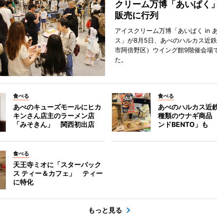
クリーム万博「あいぱく
販売に行列
アイスクリーム万博「あいぱく in 
ス」が8月5日、あべのハルカス近
市阿倍野区）ウイング館9階催会場
た。
食べる
食べる
あべのキューズモールにヒカ
あべのハルカス近鉄
キンさん店主のラーメン店
種類のウナギ商品
「みそきん」 関西初出店
ンドBENTO」も
食べる
天王寺ミオに「スターバック
ス ティー＆カフェ」 ティー
に特化
もっと見る