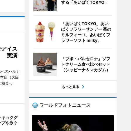
する「あいぱくTOKYO」
「あいぱくTOKYO」あい
ぱくフラワーサンデー 苺の
ミルフィーユ、あいぱくフ
ラワーソフト milky、
でアイス
」 実演
「ブボ・バルセロナ」ソフ
トクリーム食べ比べセット
（シャビーナ＆マカダム）
あべのハルカ
鉄本店（大阪
で始まっ
もっと見る
ワールドフォトニュース
ッキョクグ
ンプや泳ぐ