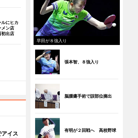
ールにヒカ
ーメン店
西初出店
早田が８強入り
張本智、８強入り
脳腫瘍手術で誤部位摘出
有明が２回戦へ 高校野球
でアイス