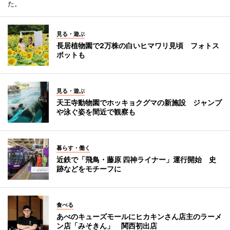
た。
見る・遊ぶ
長居植物園で2万株の白いヒマワリ見頃 フォトス
ポットも
見る・遊ぶ
天王寺動物園でホッキョクグマの新施設 ジャンプ
や泳ぐ姿を間近で観察も
暮らす・働く
近鉄で「飛鳥・藤原 四神ライナー」運行開始 史
跡などをモチーフに
食べる
あべのキューズモールにヒカキンさん店主のラーメ
ン店「みそきん」 関西初出店