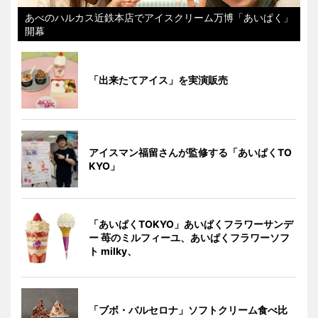
あべのハルカス近鉄本店でアイスクリーム万博「あいぱく」
開幕
「出来たてアイス」を実演販売
アイスマン福留さんが監修する「あいぱくTO
KYO」
「あいぱくTOKYO」あいぱくフラワーサンデ
ー 苺のミルフィーユ、あいぱくフラワーソフ
ト milky、
「ブボ・バルセロナ」ソフトクリーム食べ比