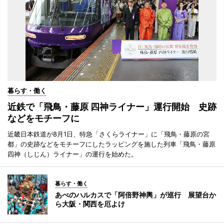
暮らす・働く
近鉄で「飛鳥・藤原 四神ライナー」運行開始 史跡
などをモチーフに
近畿日本鉄道が8月1日、特急「さくらライナー」に「飛鳥・藤原の宮
都」の史跡などをモチーフにしたラッピングを施した列車「飛鳥・藤原
四神（しじん）ライナー」の運行を始めた。
暮らす・働く
あべのハルカスで「阿倍野神輿」が巡行 展望台か
ら大阪・関西を厄よけ