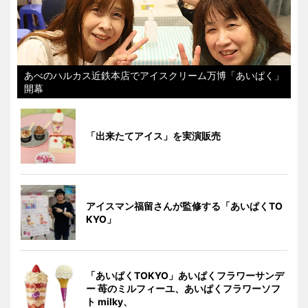
あべのハルカス近鉄本店でアイスクリーム万博「あいぱく」
開幕
「出来たてアイス」を実演販売
アイスマン福留さんが監修する「あいぱくTO
KYO」
「あいぱくTOKYO」あいぱくフラワーサンデ
ー 苺のミルフィーユ、あいぱくフラワーソフ
ト milky、