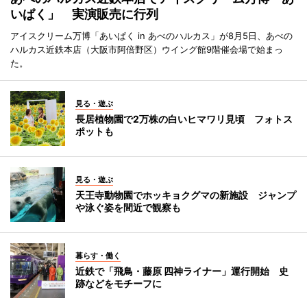
いぱく」 実演販売に行列
アイスクリーム万博「あいぱく in あべのハルカス」が8月5日、あべの
ハルカス近鉄本店（大阪市阿倍野区）ウイング館9階催会場で始まっ
た。
見る・遊ぶ
長居植物園で2万株の白いヒマワリ見頃 フォトス
ポットも
見る・遊ぶ
天王寺動物園でホッキョクグマの新施設 ジャンプ
や泳ぐ姿を間近で観察も
暮らす・働く
近鉄で「飛鳥・藤原 四神ライナー」運行開始 史
跡などをモチーフに