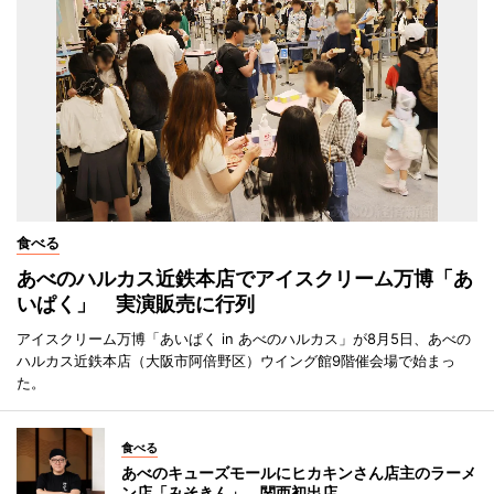
食べる
あべのハルカス近鉄本店でアイスクリーム万博「あ
いぱく」 実演販売に行列
アイスクリーム万博「あいぱく in あべのハルカス」が8月5日、あべの
ハルカス近鉄本店（大阪市阿倍野区）ウイング館9階催会場で始まっ
た。
食べる
あべのキューズモールにヒカキンさん店主のラーメ
ン店「みそきん」 関西初出店