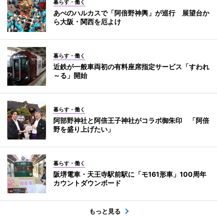
暮らす・働く
あべのハルカスで「阿倍野神輿」が巡行 展望台か
ら大阪・関西を厄よけ
暮らす・働く
近鉄が一般車両初の有料座席指定サービス「すわれ
～る」開始
暮らす・働く
阿部野神社と阿倍王子神社がコラボ御朱印 「阿倍
野を盛り上げたい」
暮らす・働く
阪堺電車・天王寺駅前駅に「モ161形車」100周年
カウントダウンボード
もっと見る