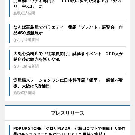
淀屋橋にウナギ専門店 1000度の炭火で焼き上げ「外カ
リ、中ふわ」に
船場経済新聞
なんば高島屋でバラエティー番組「プレバト」展覧会 作
品450点超展示
なんば経済新聞
大丸心斎橋店で「従業員向け」謎解きイベント 200人が
閉店後の館内を巡り交流
なんば経済新聞
淀屋橋ステーションワンに日本料理店「銀平」 鯛飯が看
板、大阪は5店舗目
船場経済新聞
プレスリリース
POP UP STORE「ジロリPLAZA」が梅田ロフトで開催！人気作
品のキャラクターたちが“ジロリ”とした目線で集結！