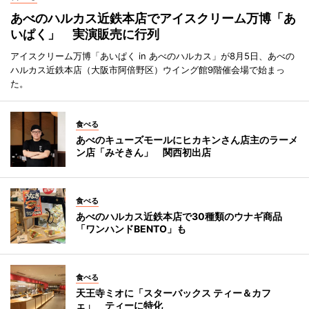
あべのハルカス近鉄本店でアイスクリーム万博「あ
いぱく」 実演販売に行列
アイスクリーム万博「あいぱく in あべのハルカス」が8月5日、あべの
ハルカス近鉄本店（大阪市阿倍野区）ウイング館9階催会場で始まっ
た。
食べる
あべのキューズモールにヒカキンさん店主のラーメ
ン店「みそきん」 関西初出店
食べる
あべのハルカス近鉄本店で30種類のウナギ商品
「ワンハンドBENTO」も
食べる
天王寺ミオに「スターバックス ティー＆カフ
ェ」 ティーに特化