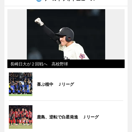
長崎日大が２回戦へ 高校野球
喜ぶ植中 Ｊリーグ
鹿島、逆転で白星発進 Ｊリーグ