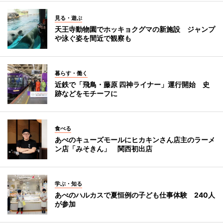
見る・遊ぶ
天王寺動物園でホッキョクグマの新施設 ジャンプ
や泳ぐ姿を間近で観察も
暮らす・働く
近鉄で「飛鳥・藤原 四神ライナー」運行開始 史
跡などをモチーフに
食べる
あべのキューズモールにヒカキンさん店主のラーメ
ン店「みそきん」 関西初出店
学ぶ・知る
あべのハルカスで夏恒例の子ども仕事体験 240人
が参加