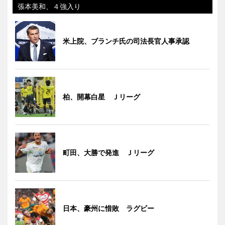
張本美和、４強入り
米上院、ブランチ氏の司法長官人事承認
柏、開幕白星 Ｊリーグ
町田、大勝で発進 Ｊリーグ
日本、豪州に惜敗 ラグビー