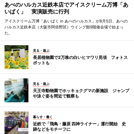
あべのハルカス近鉄本店でアイスクリーム万博「あ
いぱく」 実演販売に行列
アイスクリーム万博「あいぱく in あべのハルカス」が8月5日、あべの
ハルカス近鉄本店（大阪市阿倍野区）ウイング館9階催会場で始まっ
た。
見る・遊ぶ
長居植物園で2万株の白いヒマワリ見頃 フォトス
ポットも
見る・遊ぶ
天王寺動物園でホッキョクグマの新施設 ジャンプ
や泳ぐ姿を間近で観察も
暮らす・働く
近鉄で「飛鳥・藤原 四神ライナー」運行開始 史
跡などをモチーフに