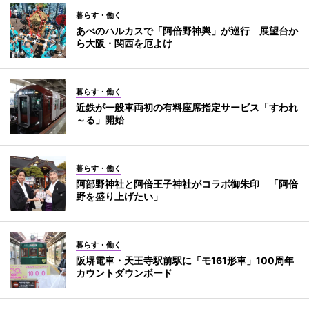
暮らす・働く
あべのハルカスで「阿倍野神輿」が巡行 展望台か
ら大阪・関西を厄よけ
暮らす・働く
近鉄が一般車両初の有料座席指定サービス「すわれ
～る」開始
暮らす・働く
阿部野神社と阿倍王子神社がコラボ御朱印 「阿倍
野を盛り上げたい」
暮らす・働く
阪堺電車・天王寺駅前駅に「モ161形車」100周年
カウントダウンボード