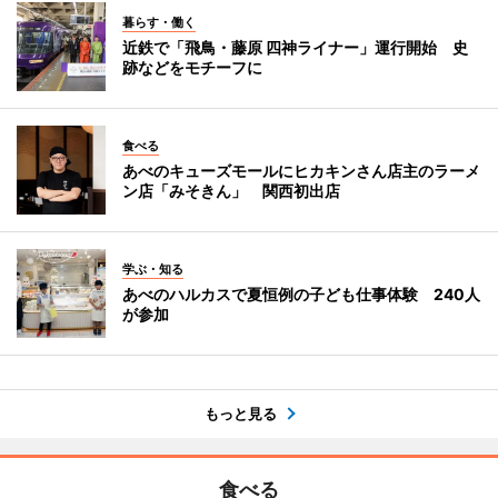
暮らす・働く
近鉄で「飛鳥・藤原 四神ライナー」運行開始 史
跡などをモチーフに
食べる
あべのキューズモールにヒカキンさん店主のラーメ
ン店「みそきん」 関西初出店
学ぶ・知る
あべのハルカスで夏恒例の子ども仕事体験 240人
が参加
もっと見る
食べる