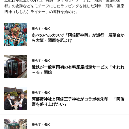
近畿日本鉄道が8月1日、特急「さくらライナー」に「飛鳥・藤原の宮
都」の史跡などをモチーフにしたラッピングを施した列車「飛鳥・藤原
四神（しじん）ライナー」の運行を始めた。
暮らす・働く
あべのハルカスで「阿倍野神輿」が巡行 展望台か
ら大阪・関西を厄よけ
暮らす・働く
近鉄が一般車両初の有料座席指定サービス「すわれ
～る」開始
暮らす・働く
阿部野神社と阿倍王子神社がコラボ御朱印 「阿倍
野を盛り上げたい」
暮らす・働く