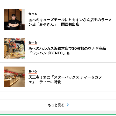
食べる
あべのキューズモールにヒカキンさん店主のラーメ
ン店「みそきん」 関西初出店
食べる
あべのハルカス近鉄本店で30種類のウナギ商品
「ワンハンドBENTO」も
食べる
天王寺ミオに「スターバックス ティー＆カフ
ェ」 ティーに特化
もっと見る