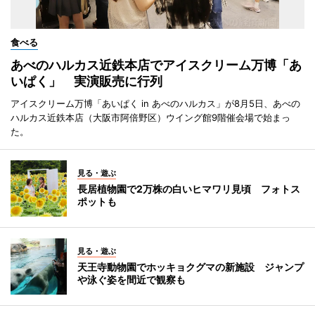
食べる
あべのハルカス近鉄本店でアイスクリーム万博「あ
いぱく」 実演販売に行列
アイスクリーム万博「あいぱく in あべのハルカス」が8月5日、あべの
ハルカス近鉄本店（大阪市阿倍野区）ウイング館9階催会場で始まっ
た。
見る・遊ぶ
長居植物園で2万株の白いヒマワリ見頃 フォトス
ポットも
見る・遊ぶ
天王寺動物園でホッキョクグマの新施設 ジャンプ
や泳ぐ姿を間近で観察も