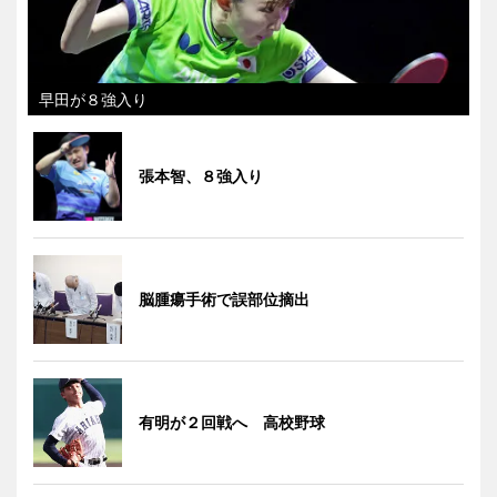
早田が８強入り
張本智、８強入り
脳腫瘍手術で誤部位摘出
有明が２回戦へ 高校野球