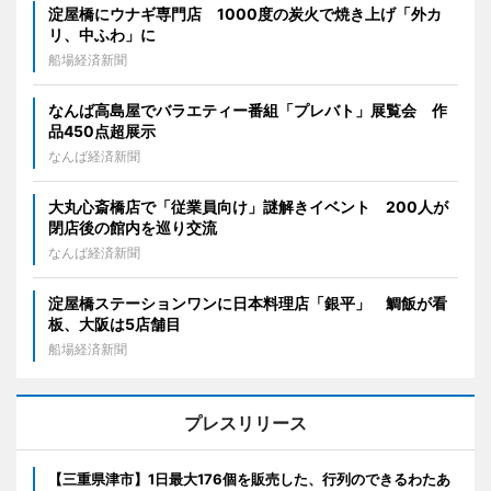
淀屋橋にウナギ専門店 1000度の炭火で焼き上げ「外カ
リ、中ふわ」に
船場経済新聞
なんば高島屋でバラエティー番組「プレバト」展覧会 作
品450点超展示
なんば経済新聞
大丸心斎橋店で「従業員向け」謎解きイベント 200人が
閉店後の館内を巡り交流
なんば経済新聞
淀屋橋ステーションワンに日本料理店「銀平」 鯛飯が看
板、大阪は5店舗目
船場経済新聞
プレスリリース
【三重県津市】1日最大176個を販売した、行列のできるわたあ