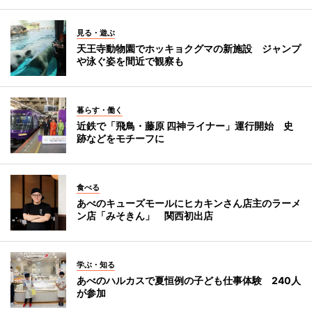
見る・遊ぶ
天王寺動物園でホッキョクグマの新施設 ジャンプ
や泳ぐ姿を間近で観察も
暮らす・働く
近鉄で「飛鳥・藤原 四神ライナー」運行開始 史
跡などをモチーフに
食べる
あべのキューズモールにヒカキンさん店主のラーメ
ン店「みそきん」 関西初出店
学ぶ・知る
あべのハルカスで夏恒例の子ども仕事体験 240人
が参加