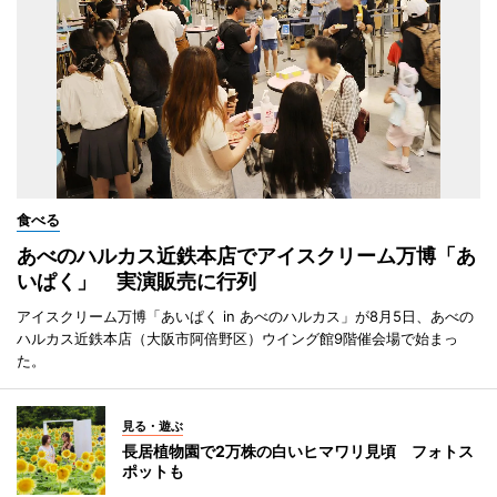
食べる
あべのハルカス近鉄本店でアイスクリーム万博「あ
いぱく」 実演販売に行列
アイスクリーム万博「あいぱく in あべのハルカス」が8月5日、あべの
ハルカス近鉄本店（大阪市阿倍野区）ウイング館9階催会場で始まっ
た。
見る・遊ぶ
長居植物園で2万株の白いヒマワリ見頃 フォトス
ポットも