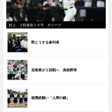
村上、２戦連発２６号 大リーグ
黙とうする参列者
花巻東が２回戦へ 高校野球
核廃絶願い「人間の鎖」