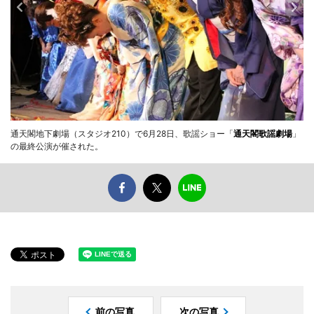
通天閣地下劇場（スタジオ210）で6月28日、歌謡ショー「
通天閣歌謡劇場
」
の最終公演が催された。
前の写真
次の写真