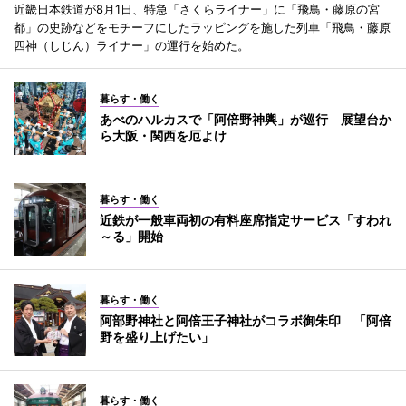
近畿日本鉄道が8月1日、特急「さくらライナー」に「飛鳥・藤原の宮
都」の史跡などをモチーフにしたラッピングを施した列車「飛鳥・藤原
四神（しじん）ライナー」の運行を始めた。
暮らす・働く
あべのハルカスで「阿倍野神輿」が巡行 展望台か
ら大阪・関西を厄よけ
暮らす・働く
近鉄が一般車両初の有料座席指定サービス「すわれ
～る」開始
暮らす・働く
阿部野神社と阿倍王子神社がコラボ御朱印 「阿倍
野を盛り上げたい」
暮らす・働く