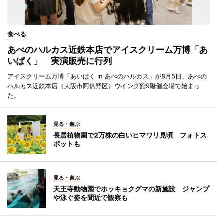
食べる
あべのハルカス近鉄本店でアイスクリーム万博「あ
いぱく」 実演販売に行列
アイスクリーム万博「あいぱく in あべのハルカス」が8月5日、あべの
ハルカス近鉄本店（大阪市阿倍野区）ウイング館9階催会場で始まっ
た。
見る・遊ぶ
長居植物園で2万株の白いヒマワリ見頃 フォトス
ポットも
見る・遊ぶ
天王寺動物園でホッキョクグマの新施設 ジャンプ
や泳ぐ姿を間近で観察も