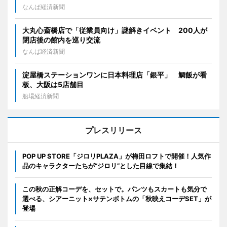
なんば経済新聞
大丸心斎橋店で「従業員向け」謎解きイベント 200人が
閉店後の館内を巡り交流
なんば経済新聞
淀屋橋ステーションワンに日本料理店「銀平」 鯛飯が看
板、大阪は5店舗目
船場経済新聞
プレスリリース
POP UP STORE「ジロリPLAZA」が梅田ロフトで開催！人気作
品のキャラクターたちが“ジロリ”とした目線で集結！
この秋の正解コーデを、セットで。パンツもスカートも気分で
選べる、シアーニット×サテンボトムの「秋映えコーデSET」が
登場