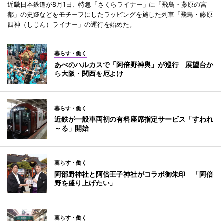
近畿日本鉄道が8月1日、特急「さくらライナー」に「飛鳥・藤原の宮
都」の史跡などをモチーフにしたラッピングを施した列車「飛鳥・藤原
四神（しじん）ライナー」の運行を始めた。
暮らす・働く
あべのハルカスで「阿倍野神輿」が巡行 展望台か
ら大阪・関西を厄よけ
暮らす・働く
近鉄が一般車両初の有料座席指定サービス「すわれ
～る」開始
暮らす・働く
阿部野神社と阿倍王子神社がコラボ御朱印 「阿倍
野を盛り上げたい」
暮らす・働く