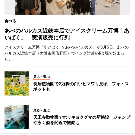
食べる
あべのハルカス近鉄本店でアイスクリーム万博「あ
いぱく」 実演販売に行列
アイスクリーム万博「あいぱく in あべのハルカス」が8月5日、あべの
ハルカス近鉄本店（大阪市阿倍野区）ウイング館9階催会場で始まっ
た。
見る・遊ぶ
長居植物園で2万株の白いヒマワリ見頃 フォトス
ポットも
見る・遊ぶ
天王寺動物園でホッキョクグマの新施設 ジャンプ
や泳ぐ姿を間近で観察も