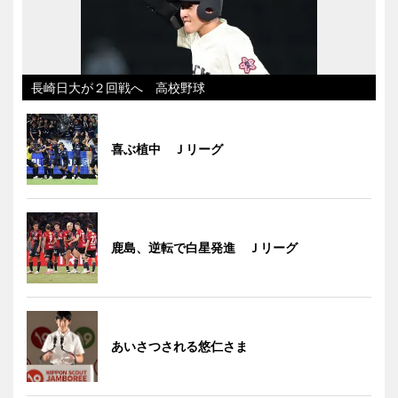
長崎日大が２回戦へ 高校野球
喜ぶ植中 Ｊリーグ
鹿島、逆転で白星発進 Ｊリーグ
あいさつされる悠仁さま