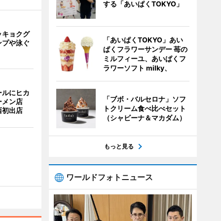
する「あいぱくTOKYO」
ッキョクグ
「あいぱくTOKYO」あい
ンプや泳ぐ
ぱくフラワーサンデー 苺の
ミルフィーユ、あいぱくフ
ラワーソフト milky、
ールにヒカ
「ブボ・バルセロナ」ソフ
ーメン店
トクリーム食べ比べセット
西初出店
（シャビーナ＆マカダム）
もっと見る
ワールドフォトニュース