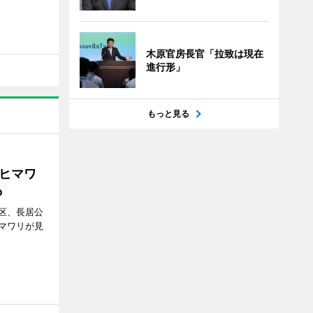
木原官房長官「拉致は現在
進行形」
もっと見る
ヒマワ
も
区、長居公
マワリが見