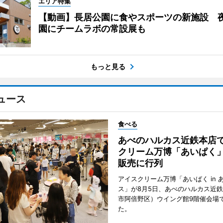
エリア特集
【動画】長居公園に食やスポーツの新施設 
園にチームラボの常設展も
もっと見る
ュース
食べる
あべのハルカス近鉄本店
クリーム万博「あいぱく
販売に行列
アイスクリーム万博「あいぱく in 
ス」が8月5日、あべのハルカス近
市阿倍野区）ウイング館9階催会場
た。