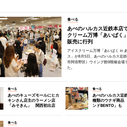
食べる
あべのハルカス近鉄本店
クリーム万博「あいぱく
販売に行列
アイスクリーム万博「あいぱく in 
ス」が8月5日、あべのハルカス近
市阿倍野区）ウイング館9階催会場
た。
食べる
食べる
あべのキューズモールにヒカ
あべのハルカス近鉄
キンさん店主のラーメン店
種類のウナギ商品
「みそきん」 関西初出店
ンドBENTO」も
食べる