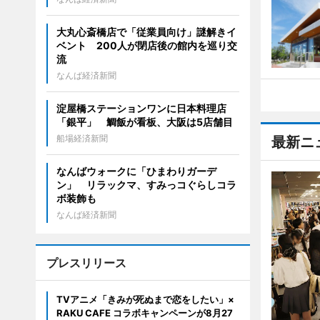
大丸心斎橋店で「従業員向け」謎解きイ
ベント 200人が閉店後の館内を巡り交
流
なんば経済新聞
淀屋橋ステーションワンに日本料理店
「銀平」 鯛飯が看板、大阪は5店舗目
船場経済新聞
最新ニ
なんばウォークに「ひまわりガーデ
ン」 リラックマ、すみっコぐらしコラ
ボ装飾も
なんば経済新聞
プレスリリース
TVアニメ「きみが死ぬまで恋をしたい」×
RAKU CAFE コラボキャンペーンが8月27