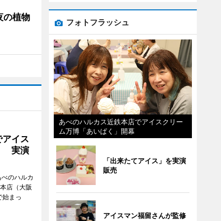
夜の植物
フォトフラッシュ
あべのハルカス近鉄本店でアイスクリー
ム万博「あいぱく」開幕
でアイス
」 実演
「出来たてアイス」を実演
販売
あべのハルカ
鉄本店（大阪
で始まっ
アイスマン福留さんが監修