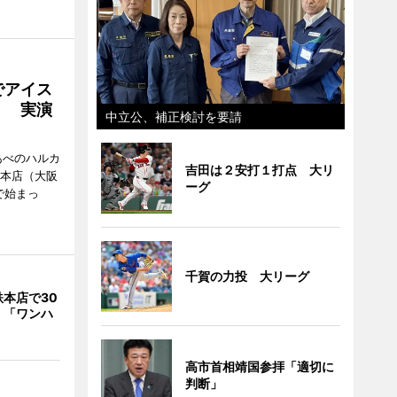
でアイス
」 実演
中立公、補正検討を要請
あべのハルカ
吉田は２安打１打点 大リ
鉄本店（大阪
ーグ
で始まっ
千賀の力投 大リーグ
本店で30
 「ワンハ
高市首相靖国参拝「適切に
判断」