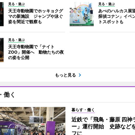
見る・遊ぶ
見る・遊ぶ
天王寺動物園でホッキョクグ
あべのハルカス展
マの新施設 ジャンプや泳ぐ
探偵コナン」イベ
姿を間近で観察も
トスポットも
見る・遊ぶ
天王寺動物園で「ナイト
ZOO」開催へ 動物たちの夜
の姿を公開
もっと見る
・働く
暮らす・働く
近鉄で「飛鳥・藤原 四神
ー」運行開始 史跡など
フに