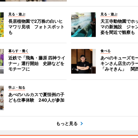
見る・遊ぶ
見る・遊ぶ
長居植物園で2万株の白いヒ
天王寺動物園でホ
マワリ見頃 フォトスポット
マの新施設 ジャ
も
姿を間近で観察も
暮らす・働く
食べる
近鉄で「飛鳥・藤原 四神ライ
あべのキューズモ
ナー」運行開始 史跡などを
キンさん店主のラ
モチーフに
「みそきん」 関
学ぶ・知る
あべのハルカスで夏恒例の子
ども仕事体験 240人が参加
もっと見る