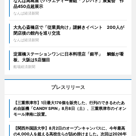
なんば高島屋でバラエティー番組「プレバト」展覧会 作
品450点超展示
なんば経済新聞
大丸心斎橋店で「従業員向け」謎解きイベント 200人が
閉店後の館内を巡り交流
なんば経済新聞
淀屋橋ステーションワンに日本料理店「銀平」 鯛飯が看
板、大阪は5店舗目
船場経済新聞
プレスリリース
【三重県津市】1日最大176個を販売した、行列のできるわたあ
め自販機「CANDY SPIN」8月8日（土）、三重県津市のイオン
モール津南に設置。
【関西外国語大学】8月2日のオープンキャンパスに、今年最高
の4,000人を超える高校生らが詰め掛けました。次回は2026年