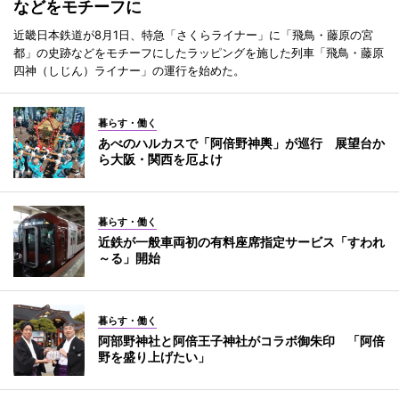
などをモチーフに
近畿日本鉄道が8月1日、特急「さくらライナー」に「飛鳥・藤原の宮
都」の史跡などをモチーフにしたラッピングを施した列車「飛鳥・藤原
四神（しじん）ライナー」の運行を始めた。
暮らす・働く
あべのハルカスで「阿倍野神輿」が巡行 展望台か
ら大阪・関西を厄よけ
暮らす・働く
近鉄が一般車両初の有料座席指定サービス「すわれ
～る」開始
暮らす・働く
阿部野神社と阿倍王子神社がコラボ御朱印 「阿倍
野を盛り上げたい」