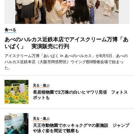
食べる
あべのハルカス近鉄本店でアイスクリーム万博「あ
いぱく」 実演販売に行列
アイスクリーム万博「あいぱく in あべのハルカス」が8月5日、あべの
ハルカス近鉄本店（大阪市阿倍野区）ウイング館9階催会場で始まっ
た。
見る・遊ぶ
長居植物園で2万株の白いヒマワリ見頃 フォトス
ポットも
見る・遊ぶ
天王寺動物園でホッキョクグマの新施設 ジャンプ
や泳ぐ姿を間近で観察も