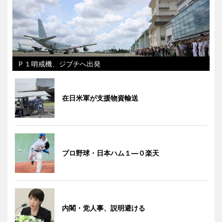
Ｐ１哨戒機、ジブチへ出発
在日米軍が支援物資輸送
プロ野球・日本ハム１―０楽天
内閣・党人事、説明避ける