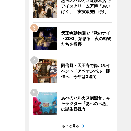
あべのハルカス近鉄本店で
アイスクリーム万博「あい
ぱく」 実演販売に行列
天王寺動物園で「秋のナイ
トZOO」始まる 夜の動物
たちを観察
阿倍野・天王寺で街バルイ
ベント「アベテンバル」開
催へ 今年は3週間
あべのハルカス展望台、キ
ャラクター「あべのべあ」
の誕生日祝う
もっと見る