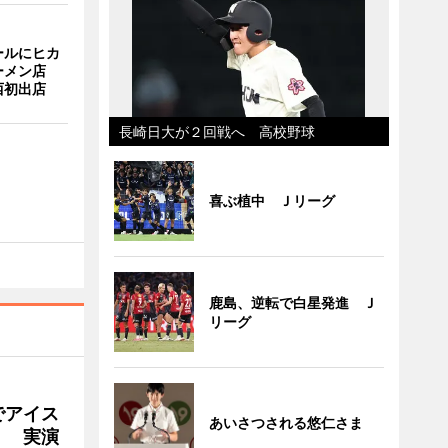
ールにヒカ
ーメン店
西初出店
長崎日大が２回戦へ 高校野球
喜ぶ植中 Ｊリーグ
鹿島、逆転で白星発進 Ｊ
リーグ
でアイス
あいさつされる悠仁さま
」 実演