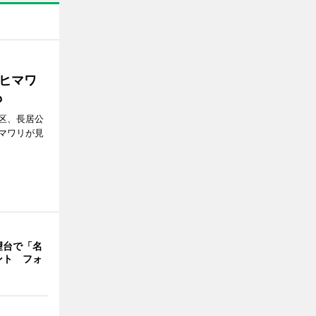
ヒマワ
も
区、長居公
マワリが見
望台で「名
ント フォ