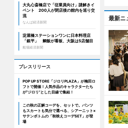
大丸心斎橋店で「従業員向け」謎解きイ
ベント 200人が閉店後の館内を巡り交
流
最新ニ
なんば経済新聞
淀屋橋ステーションワンに日本料理店
「銀平」 鯛飯が看板、大阪は5店舗目
船場経済新聞
プレスリリース
POP UP STORE「ジロリPLAZA」が梅田ロ
フトで開催！人気作品のキャラクターたち
が“ジロリ”とした目線で集結！
この秋の正解コーデを、セットで。パンツ
もスカートも気分で選べる、シアーニット×
サテンボトムの「秋映えコーデSET」が登
場