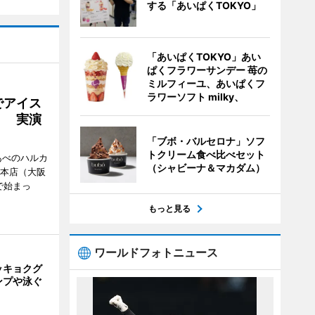
する「あいぱくTOKYO」
「あいぱくTOKYO」あい
ぱくフラワーサンデー 苺の
ミルフィーユ、あいぱくフ
ラワーソフト milky、
でアイス
」 実演
「ブボ・バルセロナ」ソフ
トクリーム食べ比べセット
あべのハルカ
（シャビーナ＆マカダム）
鉄本店（大阪
で始まっ
もっと見る
ワールドフォトニュース
ッキョクグ
ンプや泳ぐ