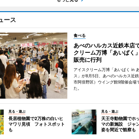
ュース
食べる
あべのハルカス近鉄本店
クリーム万博「あいぱく
販売に行列
アイスクリーム万博「あいぱく in 
ス」が8月5日、あべのハルカス近
市阿倍野区）ウイング館9階催会場
た。
見る・遊ぶ
見る・遊ぶ
長居植物園で2万株の白いヒ
天王寺動物園でホ
マワリ見頃 フォトスポット
マの新施設 ジャ
も
姿を間近で観察も