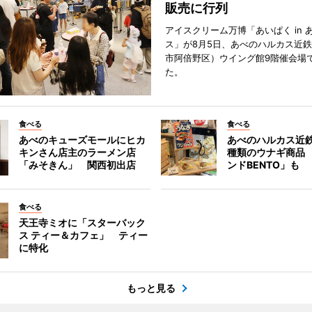
販売に行列
アイスクリーム万博「あいぱく in 
ス」が8月5日、あべのハルカス近
市阿倍野区）ウイング館9階催会場
た。
食べる
食べる
あべのキューズモールにヒカ
あべのハルカス近鉄
キンさん店主のラーメン店
種類のウナギ商品
「みそきん」 関西初出店
ンドBENTO」も
食べる
天王寺ミオに「スターバック
ス ティー＆カフェ」 ティー
に特化
もっと見る