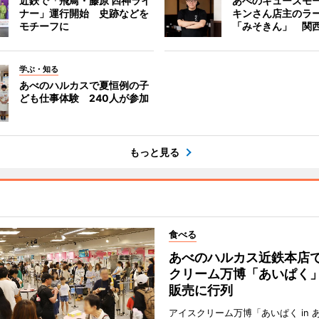
近鉄で「飛鳥・藤原 四神ライ
あべのキューズモ
ナー」運行開始 史跡などを
キンさん店主のラ
モチーフに
「みそきん」 関
学ぶ・知る
あべのハルカスで夏恒例の子
ども仕事体験 240人が参加
もっと見る
食べる
あべのハルカス近鉄本店
クリーム万博「あいぱく
販売に行列
アイスクリーム万博「あいぱく in 