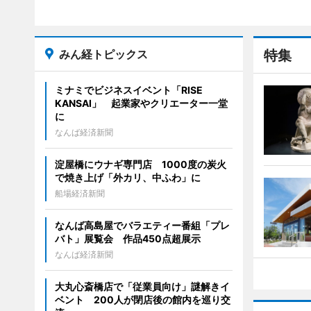
みん経トピックス
特集
ミナミでビジネスイベント「RISE
KANSAI」 起業家やクリエーター一堂
に
なんば経済新聞
淀屋橋にウナギ専門店 1000度の炭火
で焼き上げ「外カリ、中ふわ」に
船場経済新聞
なんば高島屋でバラエティー番組「プレ
バト」展覧会 作品450点超展示
なんば経済新聞
大丸心斎橋店で「従業員向け」謎解きイ
ベント 200人が閉店後の館内を巡り交