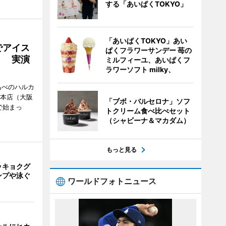
する「あいぱくTOKYO」
「あいぱくTOKYO」あい
でアイス
ぱくフラワーサンデー 苺の
」 実演
ミルフィーユ、あいぱくフ
ラワーソフト milky、
あべのハルカ
鉄本店（大阪
「ブボ・バルセロナ」ソフ
で始まっ
トクリーム食べ比べセット
（シャビーナ＆マカダム）
もっと見る
ッキョクグ
ンプや泳ぐ
ワールドフォトニュース