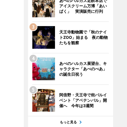
あべのハルカス近鉄本店で
アイスクリーム万博「あい
ぱく」 実演販売に行列
天王寺動物園で「秋のナイ
トZOO」始まる 夜の動物
たちを観察
あべのハルカス展望台、キ
ャラクター「あべのべあ」
の誕生日祝う
阿倍野・天王寺で街バルイ
ベント「アベテンバル」開
催へ 今年は3週間
もっと見る