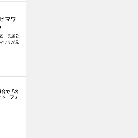
ヒマワ
も
区、長居公
マワリが見
望台で「名
ント フォ