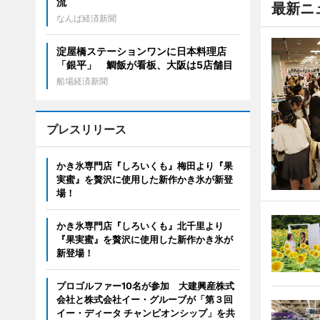
流
最新ニ
なんば経済新聞
淀屋橋ステーションワンに日本料理店
「銀平」 鯛飯が看板、大阪は5店舗目
船場経済新聞
プレスリリース
かき氷専門店『しろいくも』梅田より『果
実蜜』を贅沢に使用した新作かき氷が新登
場！
かき氷専門店『しろいくも』北千里より
『果実蜜』を贅沢に使用した新作かき氷が
新登場！
プロゴルファー10名が参加 大建興産株式
会社と株式会社イー・グルーブが「第３回
イー・ディータ チャンピオンシップ」を共