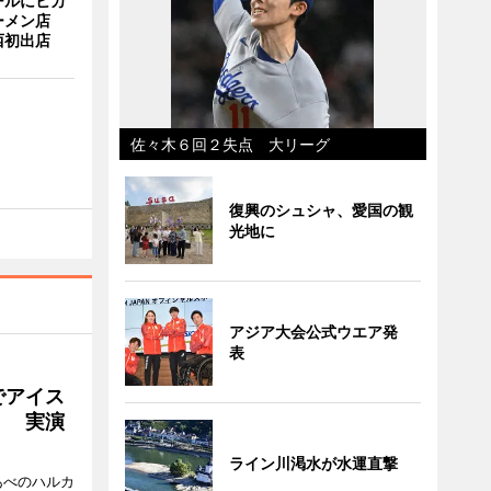
ールにヒカ
ーメン店
西初出店
佐々木６回２失点 大リーグ
復興のシュシャ、愛国の観
光地に
アジア大会公式ウエア発
表
でアイス
」 実演
ライン川渇水が水運直撃
あべのハルカ