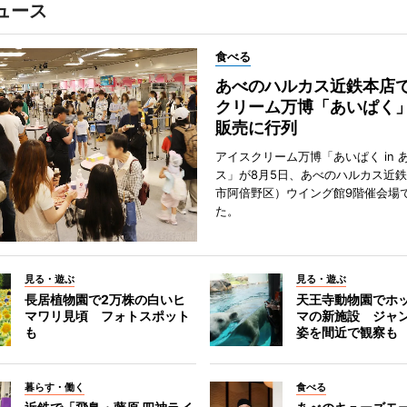
ュース
食べる
あべのハルカス近鉄本店
クリーム万博「あいぱく
販売に行列
アイスクリーム万博「あいぱく in 
ス」が8月5日、あべのハルカス近
市阿倍野区）ウイング館9階催会場
た。
見る・遊ぶ
見る・遊ぶ
長居植物園で2万株の白いヒ
天王寺動物園でホ
マワリ見頃 フォトスポット
マの新施設 ジャ
も
姿を間近で観察も
暮らす・働く
食べる