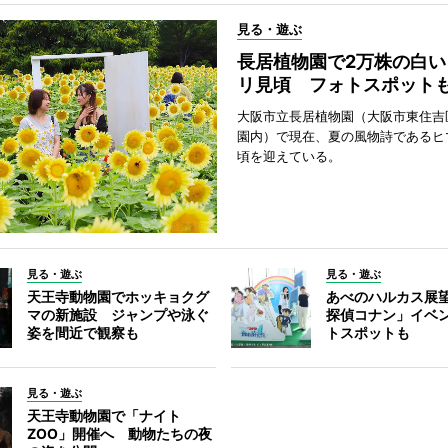
見る・遊ぶ
長居植物園で2万株の白い
リ見頃 フォトスポット
大阪市立長居植物園（大阪市東住吉
園内）で現在、夏の風物詩であるヒ
頃を迎えている。
見る・遊ぶ
見る・遊ぶ
天王寺動物園でホッキョクグ
あべのハルカス展
マの新施設 ジャンプや泳ぐ
探偵コナン」イベ
姿を間近で観察も
トスポットも
見る・遊ぶ
天王寺動物園で「ナイト
ZOO」開催へ 動物たちの夜