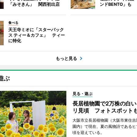
「みそきん」 関西初出店
ンドBENTO」も
食べる
天王寺ミオに「スターバック
ス ティー＆カフェ」 ティー
に特化
もっと見る
遊ぶ
見る・遊ぶ
長居植物園で2万株の白い
リ見頃 フォトスポット
大阪市立長居植物園（大阪市東住吉
園内）で現在、夏の風物詩であるヒ
頃を迎えている。