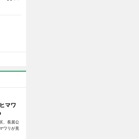
ヒマワ
も
区、長居公
マワリが見