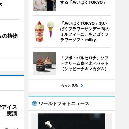
する「あいぱくTOKYO」
示
「あいぱくTOKYO」あい
ぱくフラワーサンデー 苺の
ミルフィーユ、あいぱくフ
夜の植物
ラワーソフト milky、
「ブボ・バルセロナ」ソフ
トクリーム食べ比べセット
（シャビーナ＆マカダム）
もっと見る
ワールドフォトニュース
でアイス
」 実演