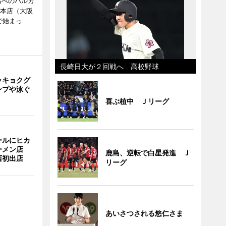
あべのハルカ
鉄本店（大阪
で始まっ
長崎日大が２回戦へ 高校野球
ッキョクグ
ンプや泳ぐ
喜ぶ植中 Ｊリーグ
ールにヒカ
ーメン店
鹿島、逆転で白星発進 Ｊ
西初出店
リーグ
あいさつされる悠仁さま