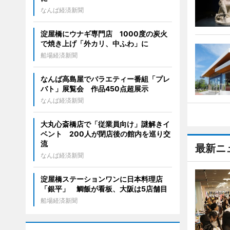
なんば経済新聞
淀屋橋にウナギ専門店 1000度の炭火
で焼き上げ「外カリ、中ふわ」に
船場経済新聞
なんば高島屋でバラエティー番組「プレ
バト」展覧会 作品450点超展示
なんば経済新聞
大丸心斎橋店で「従業員向け」謎解きイ
ベント 200人が閉店後の館内を巡り交
流
最新ニ
なんば経済新聞
淀屋橋ステーションワンに日本料理店
「銀平」 鯛飯が看板、大阪は5店舗目
船場経済新聞