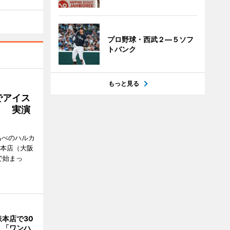
プロ野球・西武２―５ソフ
トバンク
もっと見る
でアイス
」 実演
あべのハルカ
鉄本店（大阪
で始まっ
本店で30
 「ワンハ