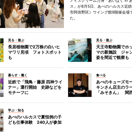
アイスクリーム万博「あいぱく in 
ス」が8月5日、あべのハルカス近
市阿倍野区）ウイング館9階催会場
た。
見る・遊ぶ
見る・遊ぶ
長居植物園で2万株の白いヒ
天王寺動物園でホ
マワリ見頃 フォトスポット
マの新施設 ジャ
も
姿を間近で観察も
暮らす・働く
食べる
近鉄で「飛鳥・藤原 四神ライ
あべのキューズモ
ナー」運行開始 史跡などを
キンさん店主のラ
モチーフに
「みそきん」 関
学ぶ・知る
あべのハルカスで夏恒例の子
ども仕事体験 240人が参加