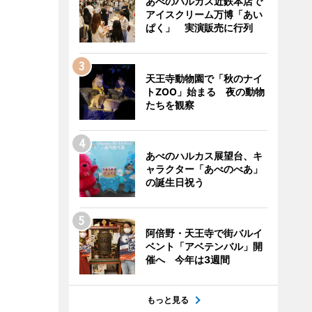
あべのハルカス近鉄本店で
アイスクリーム万博「あい
ぱく」 実演販売に行列
天王寺動物園で「秋のナイ
トZOO」始まる 夜の動物
たちを観察
あべのハルカス展望台、キ
ャラクター「あべのべあ」
の誕生日祝う
阿倍野・天王寺で街バルイ
ベント「アベテンバル」開
催へ 今年は3週間
もっと見る