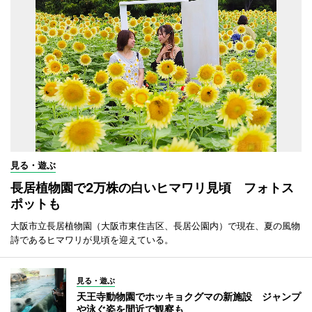
見る・遊ぶ
長居植物園で2万株の白いヒマワリ見頃 フォトス
ポットも
大阪市立長居植物園（大阪市東住吉区、長居公園内）で現在、夏の風物
詩であるヒマワリが見頃を迎えている。
見る・遊ぶ
天王寺動物園でホッキョクグマの新施設 ジャンプ
や泳ぐ姿を間近で観察も