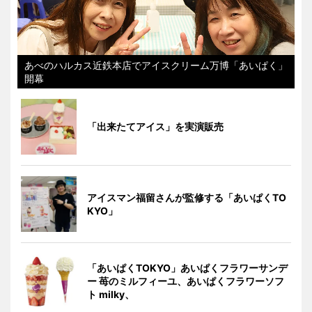
あべのハルカス近鉄本店でアイスクリーム万博「あいぱく」
開幕
「出来たてアイス」を実演販売
アイスマン福留さんが監修する「あいぱくTO
KYO」
「あいぱくTOKYO」あいぱくフラワーサンデ
ー 苺のミルフィーユ、あいぱくフラワーソフ
ト milky、