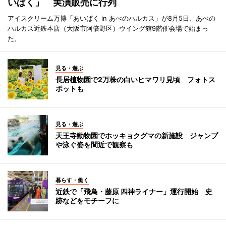
いぱく」 実演販売に行列
アイスクリーム万博「あいぱく in あべのハルカス」が8月5日、あべの
ハルカス近鉄本店（大阪市阿倍野区）ウイング館9階催会場で始まっ
た。
見る・遊ぶ
長居植物園で2万株の白いヒマワリ見頃 フォトス
ポットも
見る・遊ぶ
天王寺動物園でホッキョクグマの新施設 ジャンプ
や泳ぐ姿を間近で観察も
暮らす・働く
近鉄で「飛鳥・藤原 四神ライナー」運行開始 史
跡などをモチーフに