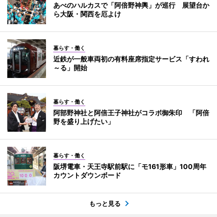
あべのハルカスで「阿倍野神輿」が巡行 展望台か
ら大阪・関西を厄よけ
暮らす・働く
近鉄が一般車両初の有料座席指定サービス「すわれ
～る」開始
暮らす・働く
阿部野神社と阿倍王子神社がコラボ御朱印 「阿倍
野を盛り上げたい」
暮らす・働く
阪堺電車・天王寺駅前駅に「モ161形車」100周年
カウントダウンボード
もっと見る