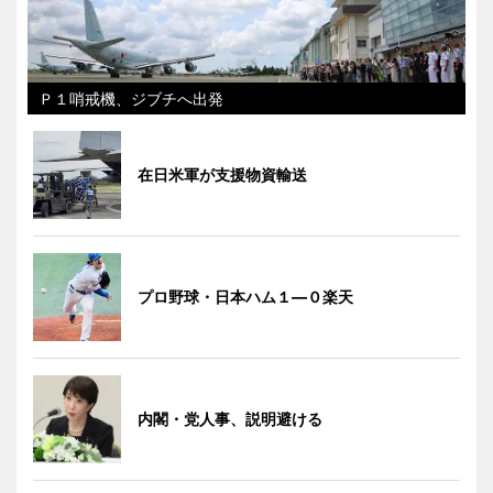
Ｐ１哨戒機、ジブチへ出発
在日米軍が支援物資輸送
プロ野球・日本ハム１―０楽天
内閣・党人事、説明避ける