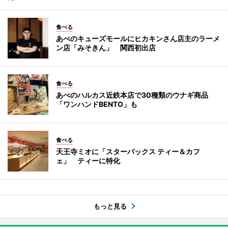
食べる
あべのキューズモールにヒカキンさん店主のラーメ
ン店「みそきん」 関西初出店
食べる
あべのハルカス近鉄本店で30種類のウナギ商品
「ワンハンドBENTO」も
食べる
天王寺ミオに「スターバックス ティー＆カフ
ェ」 ティーに特化
もっと見る