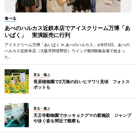
食べる
あべのハルカス近鉄本店でアイスクリーム万博「あ
いぱく」 実演販売に行列
アイスクリーム万博「あいぱく in あべのハルカス」が8月5日、あべの
ハルカス近鉄本店（大阪市阿倍野区）ウイング館9階催会場で始まっ
た。
見る・遊ぶ
長居植物園で2万株の白いヒマワリ見頃 フォトス
ポットも
見る・遊ぶ
天王寺動物園でホッキョクグマの新施設 ジャンプ
や泳ぐ姿を間近で観察も