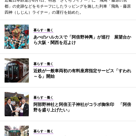
近畿日本鉄道が8月1日、特急「さくらライナー」に「飛鳥・藤原の宮
都」の史跡などをモチーフにしたラッピングを施した列車「飛鳥・藤原
四神（しじん）ライナー」の運行を始めた。
暮らす・働く
あべのハルカスで「阿倍野神輿」が巡行 展望台か
ら大阪・関西を厄よけ
暮らす・働く
近鉄が一般車両初の有料座席指定サービス「すわれ
～る」開始
暮らす・働く
阿部野神社と阿倍王子神社がコラボ御朱印 「阿倍
野を盛り上げたい」
暮らす・働く