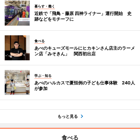
暮らす・働く
近鉄で「飛鳥・藤原 四神ライナー」運行開始 史
跡などをモチーフに
食べる
あべのキューズモールにヒカキンさん店主のラーメ
ン店「みそきん」 関西初出店
学ぶ・知る
あべのハルカスで夏恒例の子ども仕事体験 240人
が参加
もっと見る
食べる