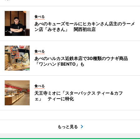
食べる
あべのキューズモールにヒカキンさん店主のラーメ
ン店「みそきん」 関西初出店
食べる
あべのハルカス近鉄本店で30種類のウナギ商品
「ワンハンドBENTO」も
食べる
天王寺ミオに「スターバックス ティー＆カフ
ェ」 ティーに特化
もっと見る