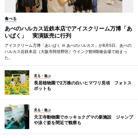
食べる
あべのハルカス近鉄本店でアイスクリーム万博「あ
いぱく」 実演販売に行列
アイスクリーム万博「あいぱく in あべのハルカス」が8月5日、あべの
ハルカス近鉄本店（大阪市阿倍野区）ウイング館9階催会場で始まっ
た。
見る・遊ぶ
長居植物園で2万株の白いヒマワリ見頃 フォトス
ポットも
見る・遊ぶ
天王寺動物園でホッキョクグマの新施設 ジャンプ
や泳ぐ姿を間近で観察も