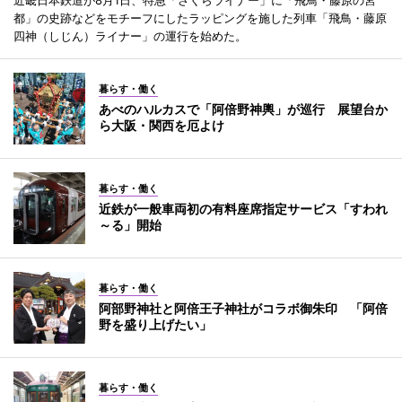
近畿日本鉄道が8月1日、特急「さくらライナー」に「飛鳥・藤原の宮
都」の史跡などをモチーフにしたラッピングを施した列車「飛鳥・藤原
四神（しじん）ライナー」の運行を始めた。
暮らす・働く
あべのハルカスで「阿倍野神輿」が巡行 展望台か
ら大阪・関西を厄よけ
暮らす・働く
近鉄が一般車両初の有料座席指定サービス「すわれ
～る」開始
暮らす・働く
阿部野神社と阿倍王子神社がコラボ御朱印 「阿倍
野を盛り上げたい」
暮らす・働く