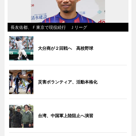
長友佑都、Ｆ東京で現役続行 Ｊリーグ
大分商が２回戦へ 高校野球
災害ボランティア、活動本格化
台湾、中国軍上陸阻止へ演習