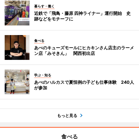
暮らす・働く
近鉄で「飛鳥・藤原 四神ライナー」運行開始 史
跡などをモチーフに
食べる
あべのキューズモールにヒカキンさん店主のラーメ
ン店「みそきん」 関西初出店
学ぶ・知る
あべのハルカスで夏恒例の子ども仕事体験 240人
が参加
もっと見る
食べる