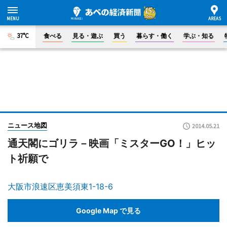
37°C
食べる
見る・遊ぶ
買う
暮らす・働く
学ぶ・知る
ニュース地図
2014.05.21
通天閣にゴリラ－映画「ミスターGO！」ヒッ
ト祈願で
大阪市浪速区恵美須東1-18-6
Google Map で見る