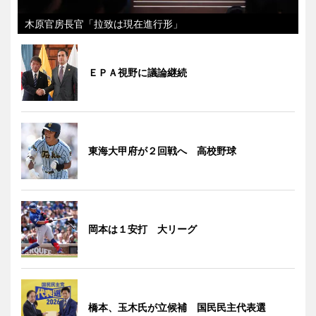
木原官房長官「拉致は現在進行形」
ＥＰＡ視野に議論継続
東海大甲府が２回戦へ 高校野球
岡本は１安打 大リーグ
橋本、玉木氏が立候補 国民民主代表選