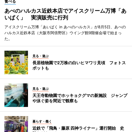
食べる
あべのハルカス近鉄本店でアイスクリーム万博「あ
いぱく」 実演販売に行列
アイスクリーム万博「あいぱく in あべのハルカス」が8月5日、あべの
ハルカス近鉄本店（大阪市阿倍野区）ウイング館9階催会場で始まっ
た。
見る・遊ぶ
長居植物園で2万株の白いヒマワリ見頃 フォトス
ポットも
見る・遊ぶ
天王寺動物園でホッキョクグマの新施設 ジャンプ
や泳ぐ姿を間近で観察も
暮らす・働く
近鉄で「飛鳥・藤原 四神ライナー」運行開始 史