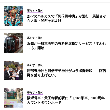
暮らす・働く
あべのハルカスで「阿倍野神輿」が巡行 展望台か
ら大阪・関西を厄よけ
暮らす・働く
近鉄が一般車両初の有料座席指定サービス「すわれ
～る」開始
暮らす・働く
阿部野神社と阿倍王子神社がコラボ御朱印 「阿倍
野を盛り上げたい」
暮らす・働く
阪堺電車・天王寺駅前駅に「モ161形車」100周年
カウントダウンボード