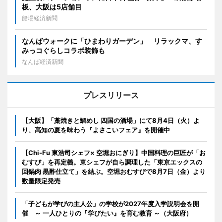
板、大阪は5店舗目
船場経済新聞
なんばウォークに「ひまわりガーデン」 リラックマ、す
みっコぐらしコラボ装飾も
なんば経済新聞
プレスリリース
【大阪】「藁焼きと鯛めし 四国の酒場」にて8月4日（火）よ
り、高知の夏を味わう『よさこいフェア』を開催中
【Chi-Fu 東浩司シェフ× 空堀おにぎり】中国料理の巨匠が「お
むすび」を再定義。東シェフが自ら調理した「東京エックスの
回鍋肉 黒酢仕立て」を結ぶ。空堀おむすびで8月7日（金）より
数量限定発売
「子どもが学びの主人公」の学校が2027年度入学説明会を開
催 ～ 一人ひとりの『学びたい』を育む教育 ～（大阪府）