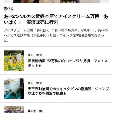
食べる
あべのハルカス近鉄本店でアイスクリーム万博「あ
いぱく」 実演販売に行列
アイスクリーム万博「あいぱく in あべのハルカス」が8月5日、あべの
ハルカス近鉄本店（大阪市阿倍野区）ウイング館9階催会場で始まっ
た。
見る・遊ぶ
長居植物園で2万株の白いヒマワリ見頃 フォトス
ポットも
見る・遊ぶ
天王寺動物園でホッキョクグマの新施設 ジャンプ
や泳ぐ姿を間近で観察も
暮らす・働く