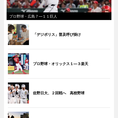
プロ野球・広島７―１１巨人
「デジポリス」普及呼び掛け
プロ野球・オリックス１―３楽天
佐野日大、２回戦へ 高校野球