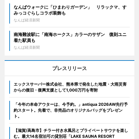
なんばウォークに「ひまわりガーデン」 リラックマ、す
みっコぐらしコラボ装飾も
なんば経済新聞
南海難波駅に「南海ホークス」カラーのサザン 復刻ユニ
着た駅員も
なんば経済新聞
プレスリリース
エックスサーバー株式会社、熊本県で発生した地震・大雨災害
からの復旧・復興支援として1,000万円を寄附
「今年の本命アウターは、今予約。」antiqua 2026AW先行予
約スタート。先着で、非売品のオリジナルバッグをプレゼン
ト。
【滋賀/高島市】チラー付き水風呂とプライベートサウナを楽し
む。最大14名宿泊可の貸別荘「LAKE SAUNA RESORT