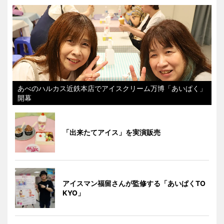
あべのハルカス近鉄本店でアイスクリーム万博「あいぱく」
開幕
「出来たてアイス」を実演販売
アイスマン福留さんが監修する「あいぱくTO
KYO」