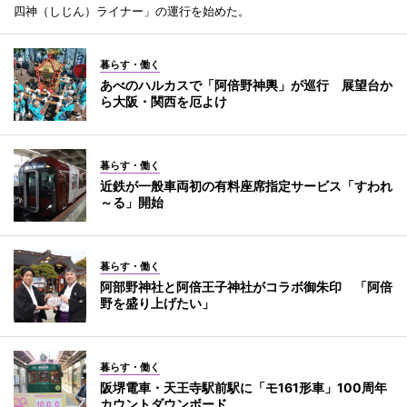
四神（しじん）ライナー」の運行を始めた。
暮らす・働く
あべのハルカスで「阿倍野神輿」が巡行 展望台か
ら大阪・関西を厄よけ
暮らす・働く
近鉄が一般車両初の有料座席指定サービス「すわれ
～る」開始
暮らす・働く
阿部野神社と阿倍王子神社がコラボ御朱印 「阿倍
野を盛り上げたい」
暮らす・働く
阪堺電車・天王寺駅前駅に「モ161形車」100周年
カウントダウンボード