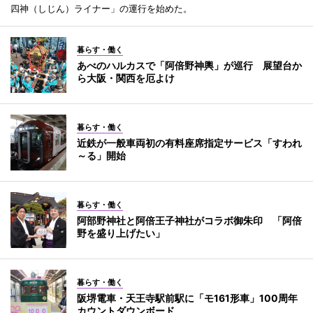
四神（しじん）ライナー」の運行を始めた。
暮らす・働く
あべのハルカスで「阿倍野神輿」が巡行 展望台か
ら大阪・関西を厄よけ
暮らす・働く
近鉄が一般車両初の有料座席指定サービス「すわれ
～る」開始
暮らす・働く
阿部野神社と阿倍王子神社がコラボ御朱印 「阿倍
野を盛り上げたい」
暮らす・働く
阪堺電車・天王寺駅前駅に「モ161形車」100周年
カウントダウンボード