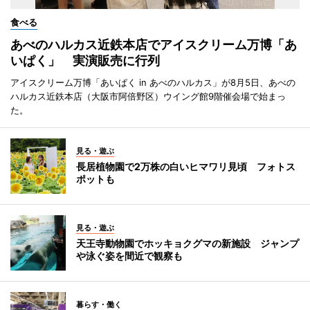
食べる
あべのハルカス近鉄本店でアイスクリーム万博「あ
いぱく」 実演販売に行列
アイスクリーム万博「あいぱく in あべのハルカス」が8月5日、あべの
ハルカス近鉄本店（大阪市阿倍野区）ウイング館9階催会場で始まっ
た。
見る・遊ぶ
長居植物園で2万株の白いヒマワリ見頃 フォトス
ポットも
見る・遊ぶ
天王寺動物園でホッキョクグマの新施設 ジャンプ
や泳ぐ姿を間近で観察も
暮らす・働く