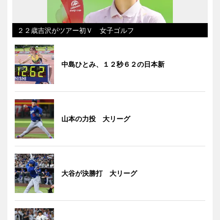
２２歳吉沢がツアー初Ｖ 女子ゴルフ
中島ひとみ、１２秒６２の日本新
山本の力投 大リーグ
大谷が決勝打 大リーグ