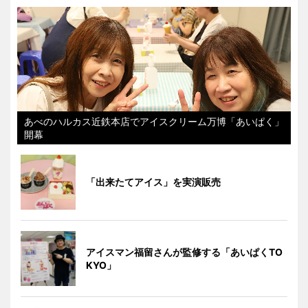
あべのハルカス近鉄本店でアイスクリーム万博「あいぱく」
開幕
「出来たてアイス」を実演販売
アイスマン福留さんが監修する「あいぱくTO
KYO」