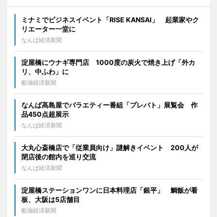
ミナミでビジネスイベント「RISE KANSAI」 起業家やク
リエーター一堂に
なんば経済新聞
淀屋橋にウナギ専門店 1000度の炭火で焼き上げ「外カ
リ、中ふわ」に
船場経済新聞
なんば高島屋でバラエティー番組「プレバト」展覧会 作
品450点超展示
なんば経済新聞
大丸心斎橋店で「従業員向け」謎解きイベント 200人が
閉店後の館内を巡り交流
なんば経済新聞
淀屋橋ステーションワンに日本料理店「銀平」 鯛飯が看
板、大阪は5店舗目
船場経済新聞