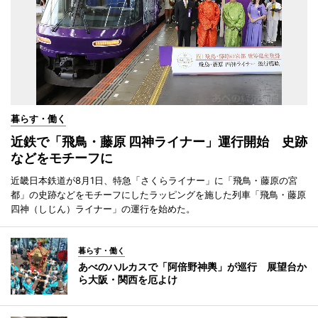
暮らす・働く
近鉄で「飛鳥・藤原 四神ライナー」運行開始 史跡
などをモチーフに
近畿日本鉄道が8月1日、特急「さくらライナー」に「飛鳥・藤原の宮
都」の史跡などをモチーフにしたラッピングを施した列車「飛鳥・藤原
四神（しじん）ライナー」の運行を始めた。
暮らす・働く
あべのハルカスで「阿倍野神輿」が巡行 展望台か
ら大阪・関西を厄よけ