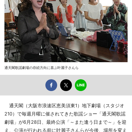
通天閣歌謡劇場の存続方向に喜ぶ叶麗子さんら
通天閣（大阪市浪速区恵美須東1）地下劇場（スタジオ
210）で毎週月曜に催されてきた歌謡ショー「通天閣歌謡
劇場」が6月28日、最終公演「～また逢う日まで～」を迎
え、公演が行われる前に叶麗子さんらが今後、場所を変え