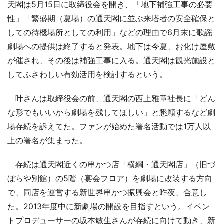
天閣は5月15日に取締役会を開き、「地下補強工事の必要
性」「繁盛期（夏場）の通天閣に並ぶ来塔者の安全確保と
しての待機場所としての利用」などの理由で6月末に歌謡
劇場への提供は終了すると発表。地下は今夏、お化け屋敷
が催され、その後は補強工事に入る。通天閣は観光施設と
してふさわしい有効活用を検討するという。
叶さんは取締役会の前、通天閣の西上雅章社長に「どん
な形でもいいから劇場を残してほしい」と懇願するなど劇
場存続を訴えてた。ファンが始めた署名活動では1万人以
上の署名が集まった。
存続は通天閣近くの串かつ店「横綱・通天閣店」（旧づ
ぼらや別館）の5階（宴会フロア）を劇場に改装する方向
で、同店を運営する新世界串かつ振興会と昨夜、合意し
た。2013年度中に新劇場の開設を目指すという。イベン
トプロデューサーの坂本敏生さんが存続に向けて動き、新