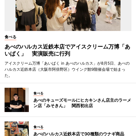
食べる
あべのハルカス近鉄本店でアイスクリーム万博「あ
いぱく」 実演販売に行列
アイスクリーム万博「あいぱく in あべのハルカス」が8月5日、あべの
ハルカス近鉄本店（大阪市阿倍野区）ウイング館9階催会場で始まっ
た。
食べる
あべのキューズモールにヒカキンさん店主のラーメ
ン店「みそきん」 関西初出店
食べる
あべのハルカス近鉄本店で30種類のウナギ商品