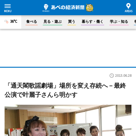
36°C
食べる
見る・遊ぶ
買う
暮らす・働く
学ぶ・知る
2013.06.28
「通天閣歌謡劇場」場所を変え存続へ－最終
公演で叶麗子さんら明かす