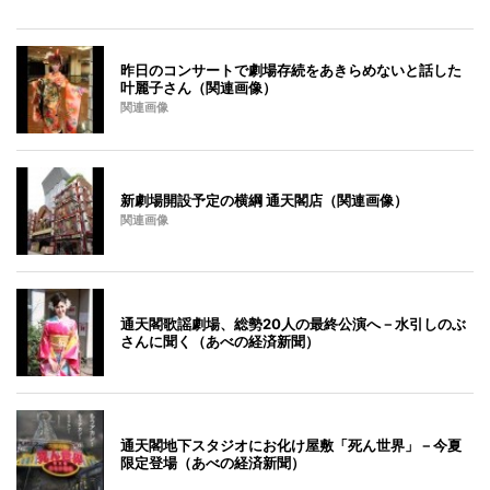
昨日のコンサートで劇場存続をあきらめないと話した
叶麗子さん（関連画像）
関連画像
新劇場開設予定の横綱 通天閣店（関連画像）
関連画像
通天閣歌謡劇場、総勢20人の最終公演へ－水引しのぶ
さんに聞く（あべの経済新聞）
通天閣地下スタジオにお化け屋敷「死ん世界」－今夏
限定登場（あべの経済新聞）