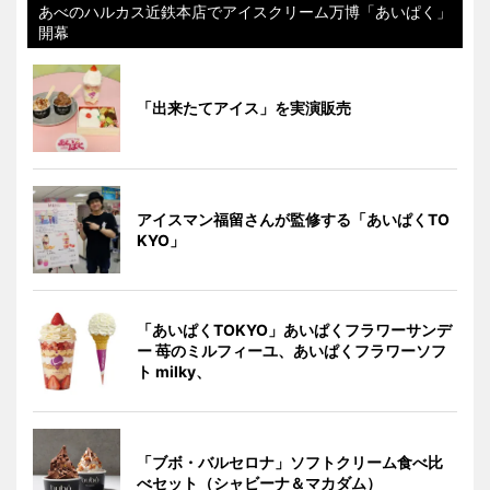
あべのハルカス近鉄本店でアイスクリーム万博「あいぱく」
開幕
「出来たてアイス」を実演販売
アイスマン福留さんが監修する「あいぱくTO
KYO」
「あいぱくTOKYO」あいぱくフラワーサンデ
ー 苺のミルフィーユ、あいぱくフラワーソフ
ト milky、
「ブボ・バルセロナ」ソフトクリーム食べ比
べセット（シャビーナ＆マカダム）