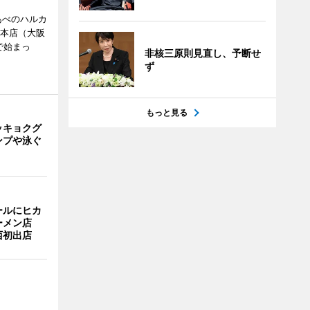
あべのハルカ
鉄本店（大阪
で始まっ
非核三原則見直し、予断せ
ず
もっと見る
ッキョクグ
ンプや泳ぐ
ールにヒカ
ーメン店
西初出店