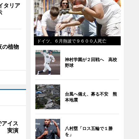
イタリア
示
ドイツ、６月熱波で９６００人死亡
夜の植物
神村学園が２回戦へ 高校
野球
台風へ備え、募る不安 熊
本地震
でアイス
八村塁「ロス五輪で１勝
」 実演
を」