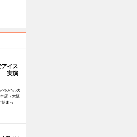
でアイス
」 実演
あべのハルカ
鉄本店（大阪
で始まっ