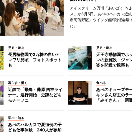
アイスクリーム万博「あいぱく in 
ス」が8月5日、あべのハルカス近
市阿倍野区）ウイング館9階催会場
た。
見る・遊ぶ
見る・遊ぶ
長居植物園で2万株の白いヒ
天王寺動物園でホ
マワリ見頃 フォトスポット
マの新施設 ジャ
も
姿を間近で観察も
暮らす・働く
食べる
近鉄で「飛鳥・藤原 四神ライ
あべのキューズモ
ナー」運行開始 史跡などを
キンさん店主のラ
モチーフに
「みそきん」 関
学ぶ・知る
あべのハルカスで夏恒例の子
ども仕事体験 240人が参加