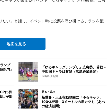
ゆるキャラが集まるイベント「ゆるキャラまつりin彦根」にも
りたい」と話し、イベント時に投票を呼び掛けるチラシを配
地図を見る
ランプ
「ゆるキャラグランプリ」広島勢、苦戦－
0位以内」
中四国キャラは奮闘（広島経済新聞）
広島経済新聞
GPに初
見る・遊ぶ
山口宇部
新世界・天王寺動物園に「ゆるキャラ」
100体登場－3メートルの串カツも（あべ
の経済新聞）