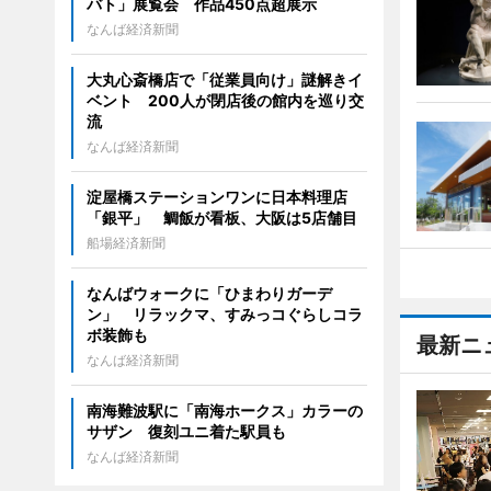
バト」展覧会 作品450点超展示
なんば経済新聞
大丸心斎橋店で「従業員向け」謎解きイ
ベント 200人が閉店後の館内を巡り交
流
なんば経済新聞
淀屋橋ステーションワンに日本料理店
「銀平」 鯛飯が看板、大阪は5店舗目
船場経済新聞
なんばウォークに「ひまわりガーデ
ン」 リラックマ、すみっコぐらしコラ
ボ装飾も
最新ニ
なんば経済新聞
南海難波駅に「南海ホークス」カラーの
サザン 復刻ユニ着た駅員も
なんば経済新聞