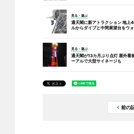
見る・遊ぶ
通天閣に新アトラクション 地上4
ルからダイブと中間展望台をウォ
見る・遊ぶ
通天閣が13カ月ぶり点灯 屋外看
ーアルで大型サイネージも
前の