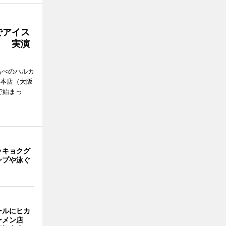
でアイス
」 実演
あべのハルカ
鉄本店（大阪
で始まっ
ッキョクグ
ンプや泳ぐ
ールにヒカ
ーメン店