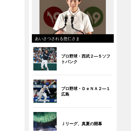
あいさつされる悠仁さま
プロ野球・西武２―５ソフ
トバンク
プロ野球・ＤｅＮＡ２―１
広島
Ｊリーグ、真夏の開幕