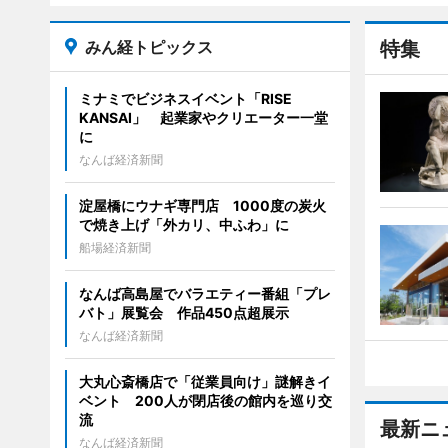
みん経トピックス
特集
ミナミでビジネスイベント「RISE
KANSAI」 起業家やクリエーター一堂
に
なんば経済新聞
淀屋橋にウナギ専門店 1000度の炭火
で焼き上げ「外カリ、中ふわ」に
船場経済新聞
なんば高島屋でバラエティー番組「プレ
バト」展覧会 作品450点超展示
なんば経済新聞
大丸心斎橋店で「従業員向け」謎解きイ
ベント 200人が閉店後の館内を巡り交
流
最新ニ
なんば経済新聞