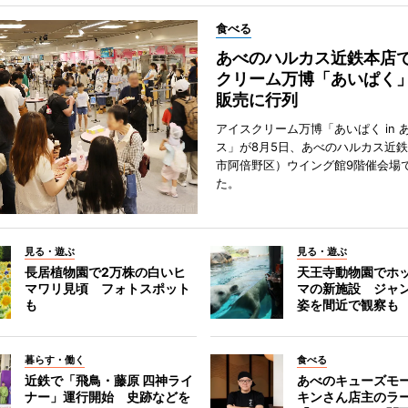
食べる
あべのハルカス近鉄本店
クリーム万博「あいぱく
販売に行列
アイスクリーム万博「あいぱく in 
ス」が8月5日、あべのハルカス近
市阿倍野区）ウイング館9階催会場
た。
見る・遊ぶ
見る・遊ぶ
長居植物園で2万株の白いヒ
天王寺動物園でホ
マワリ見頃 フォトスポット
マの新施設 ジャ
も
姿を間近で観察も
暮らす・働く
食べる
近鉄で「飛鳥・藤原 四神ライ
あべのキューズモ
ナー」運行開始 史跡などを
キンさん店主のラ