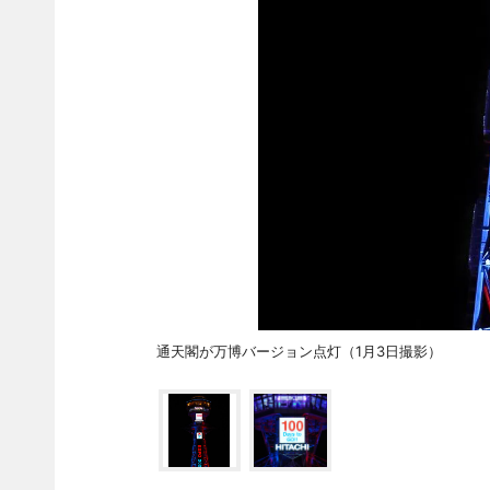
通天閣が万博バージョン点灯（1月3日撮影）