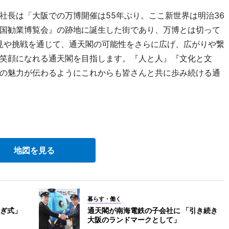
長は「大阪での万博開催は55年ぶり。ここ新世界は明治36
国勧業博覧会』の跡地に誕生した街であり、万博とは切って
発見や挑戦を通じて、通天閣の可能性をさらに広げ、広がりや繋
笑顔になれる通天閣を目指します。『人と人』『文化と文
の魅力が伝わるようにこれからも皆さんと共に歩み続ける通
地図を見る
暮らす・働く
ぎ式」
通天閣が南海電鉄の子会社に 「引き続き
大阪のランドマークとして」