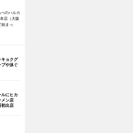
あべのハルカ
鉄本店（大阪
で始まっ
ッキョクグ
ンプや泳ぐ
ールにヒカ
ーメン店
西初出店