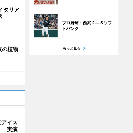
イタリア
示
プロ野球・西武２―５ソフ
トバンク
夜の植物
もっと見る
でアイス
」 実演