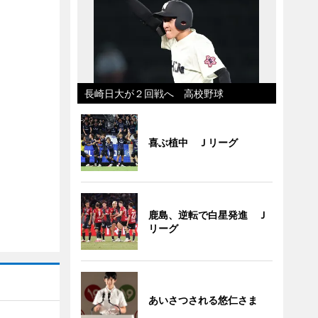
長崎日大が２回戦へ 高校野球
喜ぶ植中 Ｊリーグ
鹿島、逆転で白星発進 Ｊ
リーグ
あいさつされる悠仁さま