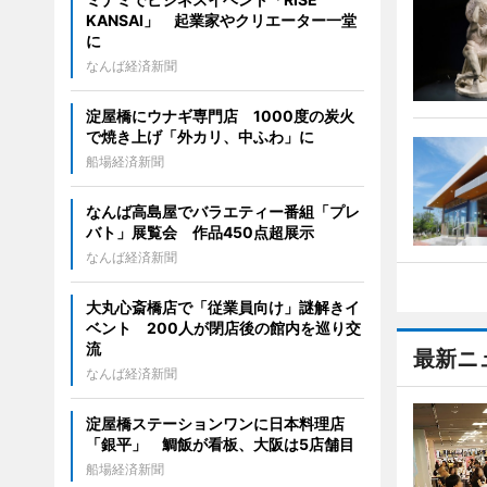
KANSAI」 起業家やクリエーター一堂
に
なんば経済新聞
淀屋橋にウナギ専門店 1000度の炭火
で焼き上げ「外カリ、中ふわ」に
船場経済新聞
なんば高島屋でバラエティー番組「プレ
バト」展覧会 作品450点超展示
なんば経済新聞
大丸心斎橋店で「従業員向け」謎解きイ
ベント 200人が閉店後の館内を巡り交
流
最新ニ
なんば経済新聞
淀屋橋ステーションワンに日本料理店
「銀平」 鯛飯が看板、大阪は5店舗目
船場経済新聞