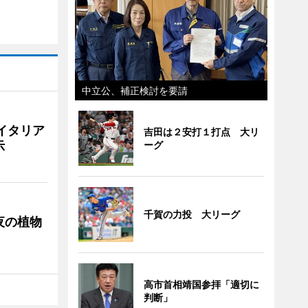
中立公、補正検討を要請
イタリア
吉田は２安打１打点 大リ
示
ーグ
千賀の力投 大リーグ
夜の植物
高市首相靖国参拝「適切に
判断」