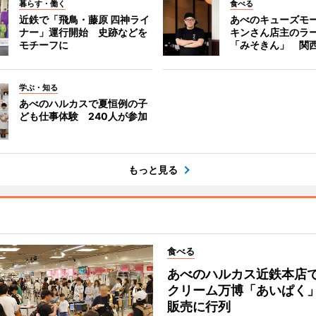
暮らす・働く
食べる
近鉄で「飛鳥・藤原 四神ライ
あべのキューズモ
ナー」運行開始 史跡などを
キンさん店主のラ
モチーフに
「みそきん」 関
学ぶ・知る
あべのハルカスで夏恒例の子
ども仕事体験 240人が参加
もっと見る
食べる
あべのハルカス近鉄本店
クリーム万博「あいぱく
販売に行列