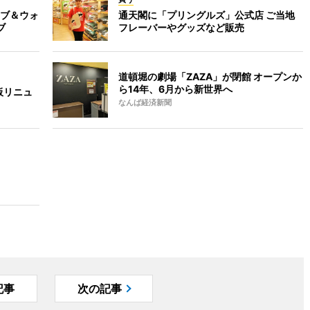
ブ＆ウォ
通天閣に「プリングルズ」公式店 ご当地
ブ
フレーバーやグッズなど販売
道頓堀の劇場「ZAZA」が閉館 オープンか
ら14年、6月から新世界へ
板リニュ
なんば経済新聞
記事
次の記事