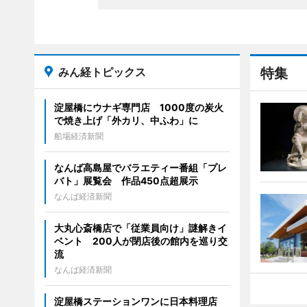
みん経トピックス
特集
淀屋橋にウナギ専門店 1000度の炭火
で焼き上げ「外カリ、中ふわ」に
船場経済新聞
なんば高島屋でバラエティー番組「プレ
バト」展覧会 作品450点超展示
なんば経済新聞
大丸心斎橋店で「従業員向け」謎解きイ
ベント 200人が閉店後の館内を巡り交
流
なんば経済新聞
淀屋橋ステーションワンに日本料理店