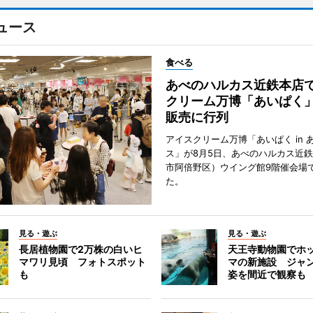
ュース
食べる
あべのハルカス近鉄本店
クリーム万博「あいぱく
販売に行列
アイスクリーム万博「あいぱく in 
ス」が8月5日、あべのハルカス近
市阿倍野区）ウイング館9階催会場
た。
見る・遊ぶ
見る・遊ぶ
長居植物園で2万株の白いヒ
天王寺動物園でホ
マワリ見頃 フォトスポット
マの新施設 ジャ
も
姿を間近で観察も