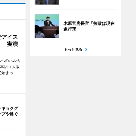
木原官房長官「拉致は現在
進行形」
でアイス
」 実演
もっと見る
あべのハルカ
鉄本店（大阪
で始まっ
ッキョクグ
ンプや泳ぐ