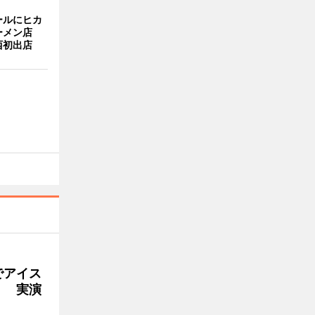
ールにヒカ
ーメン店
西初出店
でアイス
」 実演