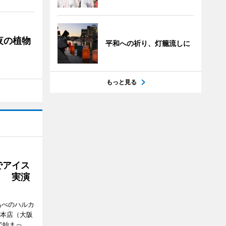
夜の植物
平和への祈り、灯籠流しに
もっと見る
でアイス
」 実演
あべのハルカ
鉄本店（大阪
で始まっ