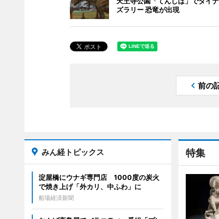
天王寺公園「てんしば」でダイナ
ズラリー 恐竜が出現
前の
みん経トピックス
特集
淀屋橋にウナギ専門店 1000度の炭火
で焼き上げ「外カリ、中ふわ」に
船場経済新聞