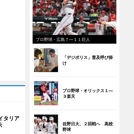
プロ野球・広島７―１１巨人
「デジポリス」普及呼び掛
け
プロ野球・オリックス１―
３楽天
イタリア
佐野日大、２回戦へ 高校
示
野球