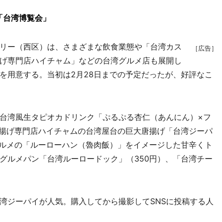
「台湾博覧会」
リー（西区）は、さまざまな飲食業態や「台湾カス
［広告］
げ専門店ハイチャム」などの台湾グルメ店も展開し
を用意する。当初は2月28日までの予定だったが、好評なこ
台湾風生タピオカドリンク「ぷるぷる杏仁（あんにん）×フ
唐揚げ専門店ハイチャムの台湾屋台の巨大唐揚げ「台湾ジーパ
グルメの「ルーローハン（魯肉飯）」をイメージした甘辛くト
グルメパン「台湾ルーロードック」（350円）、「台湾チー
ジーパイが人気。購入してから撮影してSNSに投稿する人