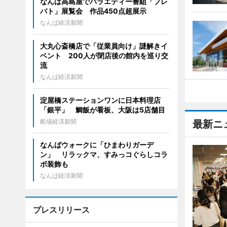
なんば高島屋でバラエティー番組「プレ
バト」展覧会 作品450点超展示
なんば経済新聞
大丸心斎橋店で「従業員向け」謎解きイ
ベント 200人が閉店後の館内を巡り交
流
なんば経済新聞
淀屋橋ステーションワンに日本料理店
「銀平」 鯛飯が看板、大阪は5店舗目
船場経済新聞
最新ニ
なんばウォークに「ひまわりガーデ
ン」 リラックマ、すみっコぐらしコラ
ボ装飾も
なんば経済新聞
プレスリリース