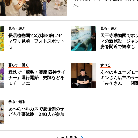
た。
見る・遊ぶ
見る・遊ぶ
長居植物園で2万株の白いヒ
天王寺動物園でホ
マワリ見頃 フォトスポット
マの新施設 ジャ
も
姿を間近で観察も
暮らす・働く
食べる
近鉄で「飛鳥・藤原 四神ライ
あべのキューズモ
ナー」運行開始 史跡などを
キンさん店主のラ
モチーフに
「みそきん」 関
学ぶ・知る
あべのハルカスで夏恒例の子
ども仕事体験 240人が参加
もっと見る