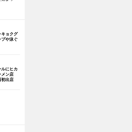
ッキョクグ
ンプや泳ぐ
ールにヒカ
ーメン店
西初出店