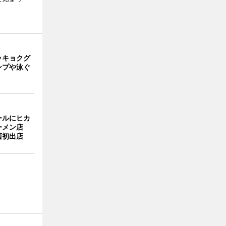
ッキョクグ
ンプや泳ぐ
ールにヒカ
ーメン店
西初出店