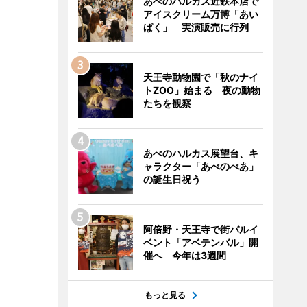
あべのハルカス近鉄本店で
アイスクリーム万博「あい
ぱく」 実演販売に行列
天王寺動物園で「秋のナイ
トZOO」始まる 夜の動物
たちを観察
あべのハルカス展望台、キ
ャラクター「あべのべあ」
の誕生日祝う
阿倍野・天王寺で街バルイ
ベント「アベテンバル」開
催へ 今年は3週間
もっと見る