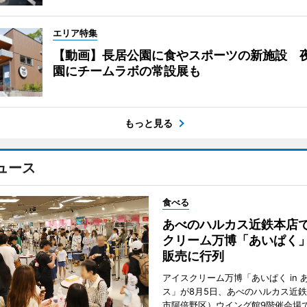
エリア特集
【動画】長居公園に食やスポーツの新施設 
園にチームラボの常設展も
もっと見る
ュース
食べる
あべのハルカス近鉄本店
クリーム万博「あいぱく
販売に行列
アイスクリーム万博「あいぱく in 
ス」が8月5日、あべのハルカス近
市阿倍野区）ウイング館9階催会場