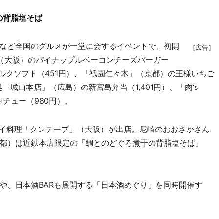
の背脂塩そば
など全国のグルメが一堂に会するイベントで、初開
［広告］
ON」（大阪）のパイナップルベーコンチーズバーガー
国ミルクソフト（451円）、「祇園仁々木」（京都）の王様いちご
処 城山本店」（広島）の新宮島弁当（1,401円）、「肉‘s
シチュー（980円）。
イ料理「クンテープ」（大阪）が出店。尼崎のおおさかさん
都）は近鉄本店限定の「鯛とのどぐろ煮干の背脂塩そば」
、日本酒BARも展開する「日本酒めぐり」を同時開催す