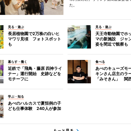
た。
見る・遊ぶ
見る・遊ぶ
長居植物園で2万株の白いヒ
天王寺動物園でホ
マワリ見頃 フォトスポット
マの新施設 ジャ
も
姿を間近で観察も
暮らす・働く
食べる
近鉄で「飛鳥・藤原 四神ライ
あべのキューズモ
ナー」運行開始 史跡などを
キンさん店主のラ
モチーフに
「みそきん」 関
学ぶ・知る
あべのハルカスで夏恒例の子
ども仕事体験 240人が参加
もっと見る