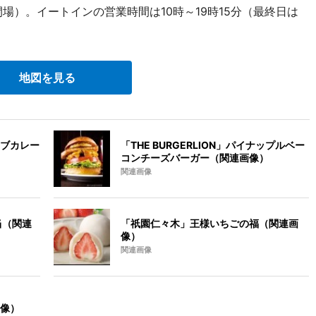
閉場）。イートインの営業時間は10時～19時15分（最終日は
地図を見る
ブカレー
「THE BURGERLION」パイナップルベー
コンチーズバーガー（関連画像）
関連画像
当（関連
「祇園仁々木」王様いちごの福（関連画
像）
関連画像
像）