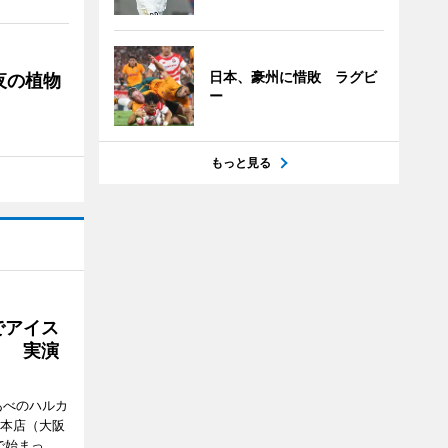
日本、豪州に惜敗 ラグビ
夜の植物
ー
もっと見る
でアイス
」 実演
あべのハルカ
鉄本店（大阪
で始まっ