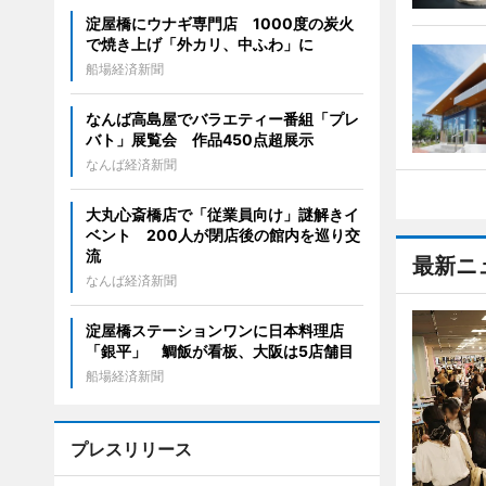
淀屋橋にウナギ専門店 1000度の炭火
で焼き上げ「外カリ、中ふわ」に
船場経済新聞
なんば高島屋でバラエティー番組「プレ
バト」展覧会 作品450点超展示
なんば経済新聞
大丸心斎橋店で「従業員向け」謎解きイ
ベント 200人が閉店後の館内を巡り交
流
最新ニ
なんば経済新聞
淀屋橋ステーションワンに日本料理店
「銀平」 鯛飯が看板、大阪は5店舗目
船場経済新聞
プレスリリース