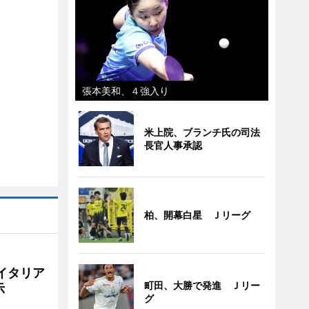
張本美和、４強入り
米上院、ブランチ氏の司法
長官人事承認
柏、開幕白星 Ｊリーグ
イタリア
町田、大勝で発進 Ｊリー
示
グ