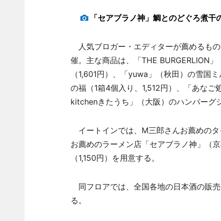
「セアブラノ神」鯛とのどぐろ煮干
人気ブロガー・エディターが薦めるもの
催。主な商品は、「THE BURGERLI
（1,601円）、「yuwa」（秋田）の雪
の福（1箱4個入り、1,512円）、「あなご
kitchenきたうち」（大阪）のハンバーグ
イートインでは、M三郎さんお薦めのタ
お薦めのラーメン店「セアブラノ神」（京
（1,150円）を用意する。
同フロアでは、全国各地の日本酒の販売や
る。