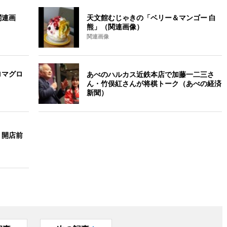
関連画
天文館むじゃきの「ベリー＆マンゴー 白
熊」（関連画像）
関連画像
ロマグロ
あべのハルカス近鉄本店で加藤一二三さ
ん・竹俣紅さんが将棋トーク（あべの経済
新聞）
 開店前