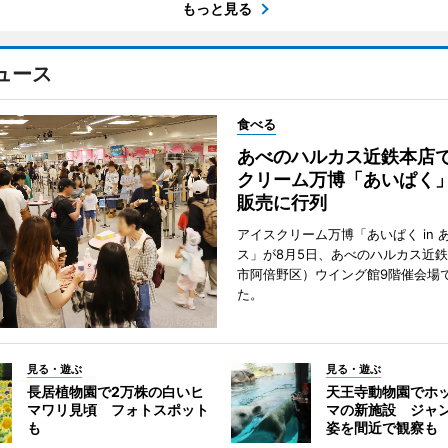
もっと見る
ュース
食べる
あべのハルカス近鉄本店
クリーム万博「あいぱく
販売に行列
アイスクリーム万博「あいぱく in 
ス」が8月5日、あべのハルカス近
市阿倍野区）ウイング館9階催会場
た。
見る・遊ぶ
見る・遊ぶ
長居植物園で2万株の白いヒ
天王寺動物園でホ
マワリ見頃 フォトスポット
マの新施設 ジャ
も
姿を間近で観察も