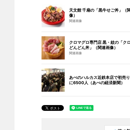
天文館 千扇の「黒牛せご丼」（
像）
関連画像
クロマグロ専門店 黒・紋の「ク
どんどん丼」（関連画像）
関連画像
あべのハルカス近鉄本店で初売り
に6500人（あべの経済新聞）