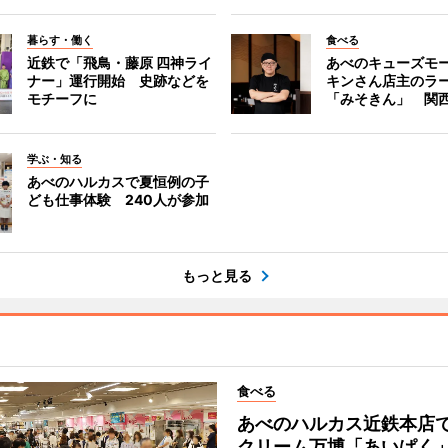
暮らす・働く
食べる
近鉄で「飛鳥・藤原 四神ライ
あべのキューズモ
ナー」運行開始 史跡などを
キンさん店主のラ
モチーフに
「みそきん」 関
学ぶ・知る
あべのハルカスで夏恒例の子
ども仕事体験 240人が参加
もっと見る
食べる
あべのハルカス近鉄本店
クリーム万博「あいぱく