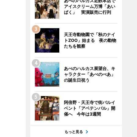
あべのハルカス近鉄本店で
アイスクリーム万博「あい
ぱく」 実演販売に行列
天王寺動物園で「秋のナイ
トZOO」始まる 夜の動物
たちを観察
あべのハルカス展望台、キ
ャラクター「あべのべあ」
の誕生日祝う
阿倍野・天王寺で街バルイ
ベント「アベテンバル」開
催へ 今年は3週間
もっと見る