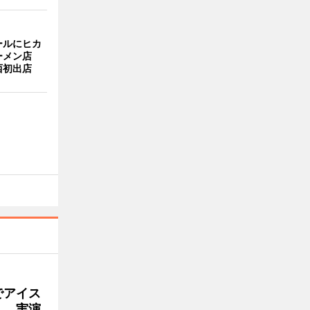
ールにヒカ
ーメン店
西初出店
でアイス
」 実演