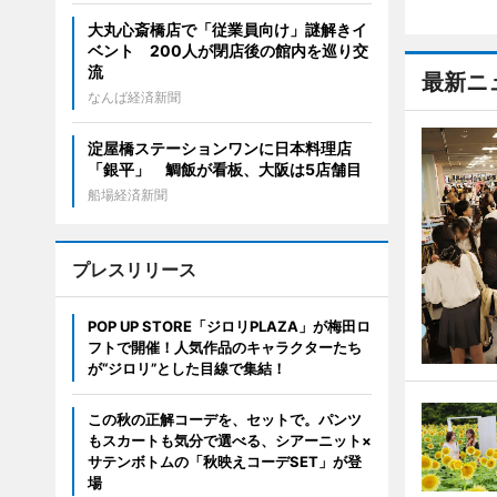
大丸心斎橋店で「従業員向け」謎解きイ
ベント 200人が閉店後の館内を巡り交
流
最新ニ
なんば経済新聞
淀屋橋ステーションワンに日本料理店
「銀平」 鯛飯が看板、大阪は5店舗目
船場経済新聞
プレスリリース
POP UP STORE「ジロリPLAZA」が梅田ロ
フトで開催！人気作品のキャラクターたち
が“ジロリ”とした目線で集結！
この秋の正解コーデを、セットで。パンツ
もスカートも気分で選べる、シアーニット×
サテンボトムの「秋映えコーデSET」が登
場