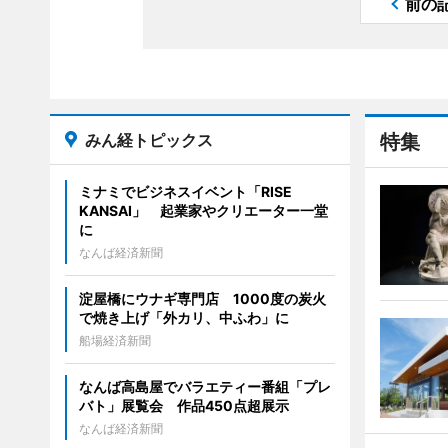
前の
みん経トピックス
特集
ミナミでビジネスイベント「RISE
KANSAI」 起業家やクリエーター一堂
に
なんば経済新聞
淀屋橋にウナギ専門店 1000度の炭火
で焼き上げ「外カリ、中ふわ」に
船場経済新聞
なんば高島屋でバラエティー番組「プレ
バト」展覧会 作品450点超展示
なんば経済新聞