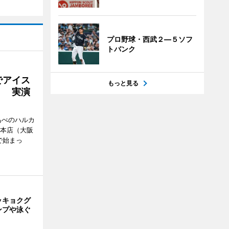
プロ野球・西武２―５ソフ
トバンク
でアイス
もっと見る
」 実演
あべのハルカ
鉄本店（大阪
で始まっ
ッキョクグ
ンプや泳ぐ