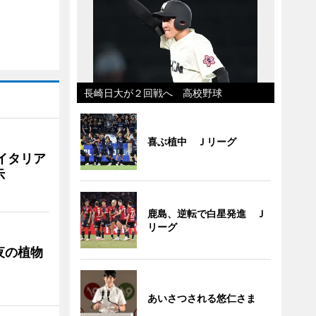
長崎日大が２回戦へ 高校野球
喜ぶ植中 Ｊリーグ
イタリア
示
鹿島、逆転で白星発進 Ｊ
リーグ
夜の植物
あいさつされる悠仁さま