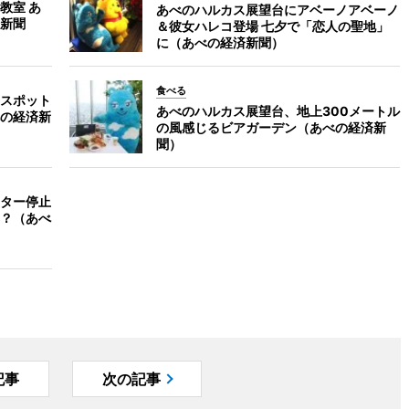
教室 あ
あべのハルカス展望台にアベーノアベーノ
新聞
＆彼女ハレコ登場 七夕で「恋人の聖地」
に（あべの経済新聞）
食べる
スポット
あべのハルカス展望台、地上300メートル
の経済新
の風感じるビアガーデン（あべの経済新
聞）
ター停止
？（あべ
記事
次の記事