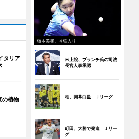
張本美和、４強入り
イタリア
米上院、ブランチ氏の司法
示
長官人事承認
柏、開幕白星 Ｊリーグ
夜の植物
町田、大勝で発進 Ｊリー
グ