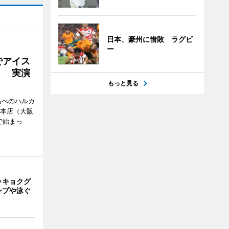
日本、豪州に惜敗 ラグビ
ー
でアイス
」 実演
もっと見る
あべのハルカ
鉄本店（大阪
で始まっ
ッキョクグ
ンプや泳ぐ