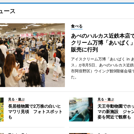
ュース
食べる
あべのハルカス近鉄本店
クリーム万博「あいぱく
販売に行列
アイスクリーム万博「あいぱく in 
ス」が8月5日、あべのハルカス近
市阿倍野区）ウイング館9階催会場
た。
見る・遊ぶ
見る・遊ぶ
長居植物園で2万株の白いヒ
天王寺動物園でホ
マワリ見頃 フォトスポット
マの新施設 ジャ
も
姿を間近で観察も