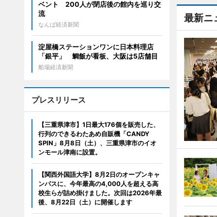
ベント 200人が閉店後の館内を巡り交
流
最新ニ
なんば経済新聞
淀屋橋ステーションワンに日本料理店
「銀平」 鯛飯が看板、大阪は5店舗目
船場経済新聞
プレスリリース
【三重県津市】1日最大176個を販売した、
行列のできるわたあめ自販機「CANDY
SPIN」8月8日（土）、三重県津市のイオ
ンモール津南に設置。
【関西外国語大学】8月2日のオープンキャ
ンパスに、今年最高の4,000人を超える高
校生らが詰め掛けました。次回は2026年最
後、8月22日（土）に開催します