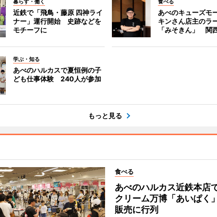
暮らす・働く
食べる
近鉄で「飛鳥・藤原 四神ライ
あべのキューズモ
ナー」運行開始 史跡などを
キンさん店主のラ
モチーフに
「みそきん」 関
学ぶ・知る
あべのハルカスで夏恒例の子
ども仕事体験 240人が参加
もっと見る
食べる
あべのハルカス近鉄本店
クリーム万博「あいぱく
販売に行列