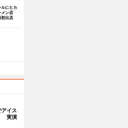
ールにヒカ
ーメン店
西初出店
でアイス
」 実演