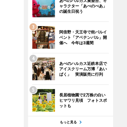
あべのハルカス展望台、キ
ャラクター「あべのべあ」
の誕生日祝う
阿倍野・天王寺で街バルイ
ベント「アベテンバル」開
催へ 今年は3週間
あべのハルカス近鉄本店で
アイスクリーム万博「あい
ぱく」 実演販売に行列
長居植物園で2万株の白い
ヒマワリ見頃 フォトスポ
ットも
もっと見る