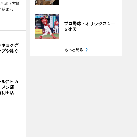
鉄本店（大阪
で始まっ
プロ野球・オリックス１―
３楽天
ッキョクグ
もっと見る
ンプや泳ぐ
ールにヒカ
ーメン店
西初出店