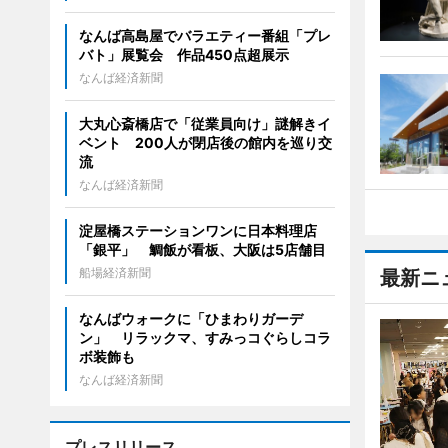
なんば高島屋でバラエティー番組「プレ
バト」展覧会 作品450点超展示
なんば経済新聞
大丸心斎橋店で「従業員向け」謎解きイ
ベント 200人が閉店後の館内を巡り交
流
なんば経済新聞
淀屋橋ステーションワンに日本料理店
「銀平」 鯛飯が看板、大阪は5店舗目
船場経済新聞
最新ニ
なんばウォークに「ひまわりガーデ
ン」 リラックマ、すみっコぐらしコラ
ボ装飾も
なんば経済新聞
プレスリリース