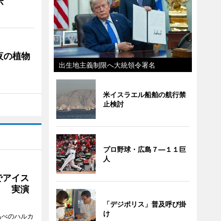
示
夜の植物
出生地主義制限へ大統領令署名
米イスラエル船舶の航行禁
止検討
プロ野球・広島７―１１巨
人
でアイス
」 実演
「デジポリス」普及呼び掛
け
あべのハルカ