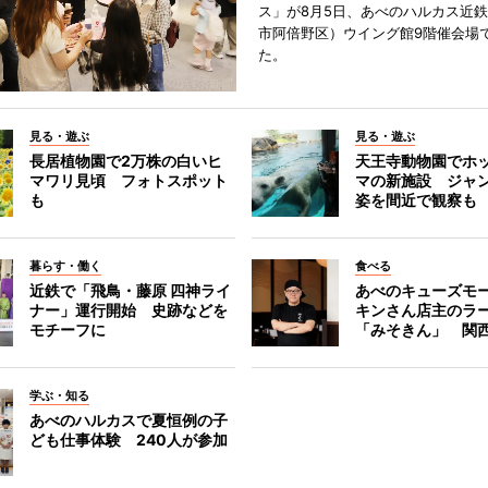
ス」が8月5日、あべのハルカス近
市阿倍野区）ウイング館9階催会場
た。
見る・遊ぶ
見る・遊ぶ
長居植物園で2万株の白いヒ
天王寺動物園でホ
マワリ見頃 フォトスポット
マの新施設 ジャ
も
姿を間近で観察も
暮らす・働く
食べる
近鉄で「飛鳥・藤原 四神ライ
あべのキューズモ
ナー」運行開始 史跡などを
キンさん店主のラ
モチーフに
「みそきん」 関
学ぶ・知る
あべのハルカスで夏恒例の子
ども仕事体験 240人が参加