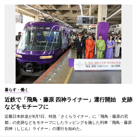
暮らす・働く
近鉄で「飛鳥・藤原 四神ライナー」運行開始 史跡
などをモチーフに
近畿日本鉄道が8月1日、特急「さくらライナー」に「飛鳥・藤原の宮
都」の史跡などをモチーフにしたラッピングを施した列車「飛鳥・藤原
四神（しじん）ライナー」の運行を始めた。