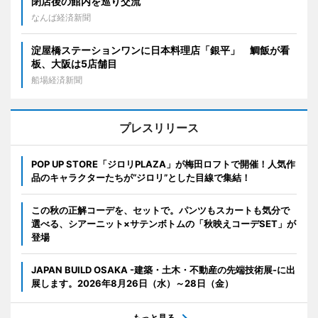
閉店後の館内を巡り交流
なんば経済新聞
淀屋橋ステーションワンに日本料理店「銀平」 鯛飯が看
板、大阪は5店舗目
船場経済新聞
プレスリリース
POP UP STORE「ジロリPLAZA」が梅田ロフトで開催！人気作
品のキャラクターたちが“ジロリ”とした目線で集結！
この秋の正解コーデを、セットで。パンツもスカートも気分で
選べる、シアーニット×サテンボトムの「秋映えコーデSET」が
登場
JAPAN BUILD OSAKA -建築・土木・不動産の先端技術展-に出
展します。2026年8月26日（水）～28日（金）
もっと見る