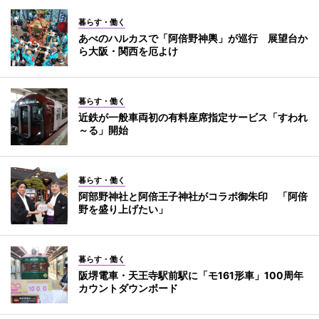
暮らす・働く
あべのハルカスで「阿倍野神輿」が巡行 展望台か
ら大阪・関西を厄よけ
暮らす・働く
近鉄が一般車両初の有料座席指定サービス「すわれ
～る」開始
暮らす・働く
阿部野神社と阿倍王子神社がコラボ御朱印 「阿倍
野を盛り上げたい」
暮らす・働く
阪堺電車・天王寺駅前駅に「モ161形車」100周年
カウントダウンボード