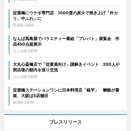
淀屋橋にウナギ専門店 1000度の炭火で焼き上げ「外カ
リ、中ふわ」に
船場経済新聞
なんば高島屋でバラエティー番組「プレバト」展覧会 作
品450点超展示
なんば経済新聞
大丸心斎橋店で「従業員向け」謎解きイベント 200人が
閉店後の館内を巡り交流
なんば経済新聞
淀屋橋ステーションワンに日本料理店「銀平」 鯛飯が看
板、大阪は5店舗目
船場経済新聞
プレスリリース