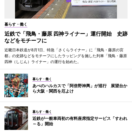
暮らす・働く
近鉄で「飛鳥・藤原 四神ライナー」運行開始 史跡
などをモチーフに
近畿日本鉄道が8月1日、特急「さくらライナー」に「飛鳥・藤原の宮
都」の史跡などをモチーフにしたラッピングを施した列車「飛鳥・藤原
四神（しじん）ライナー」の運行を始めた。
暮らす・働く
あべのハルカスで「阿倍野神輿」が巡行 展望台か
ら大阪・関西を厄よけ
暮らす・働く
近鉄が一般車両初の有料座席指定サービス「すわれ
～る」開始