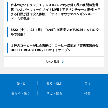
台本のないドラマ、１，６００のいのちが輝く秋の夜間特別営
業『シルバーウィーク ナイトLIVE！アドベンチャー』開催 ～早
まる日没が誘う没入体験。「ナイトオウサマペンギンパレー
ド」も初登場！～
8/22（土）、23（日）「いばらき環境フェア2026」をおにク
ルで開催！
１杯のコーヒーが社会貢献に！コーヒー焙煎所「吉川電気商会
COFFEE ROASTERS」ECサイトオープン
もっと見る
食べる
見る・遊ぶ
買う
暮らす・働く
学ぶ・知る
特集