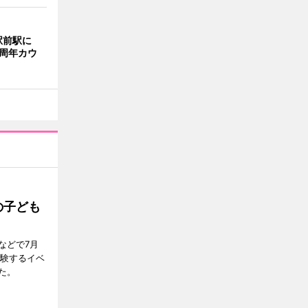
駅前駅に
0周年カウ
の子ども
などで7月
体験するイベ
た。