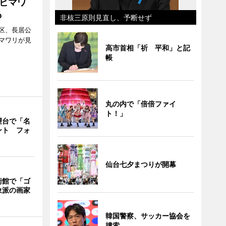
ヒマワ
も
非核三原則見直し、予断せず
区、長居公
マワリが見
高市首相「祈 平和」と記
帳
丸の内で「倍倍ファイ
ト！」
望台で「名
ント フォ
仙台七夕まつりが開幕
術館で「ゴ
象派の画家
韓国警察、サッカー協会を
捜索