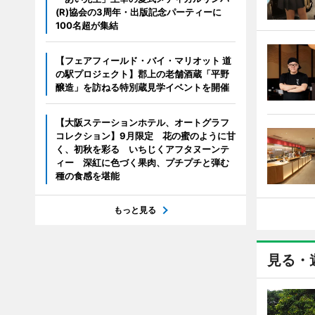
(R)協会の3周年・出版記念パーティーに
100名超が集結
【フェアフィールド・バイ・マリオット 道
の駅プロジェクト】郡上の老舗酒蔵「平野
醸造」を訪ねる特別蔵見学イベントを開催
【大阪ステーションホテル、オートグラフ
コレクション】9月限定 花の蜜のように甘
く、初秋を彩る いちじくアフタヌーンテ
ィー 深紅に色づく果肉、プチプチと弾む
種の食感を堪能
もっと見る
見る・