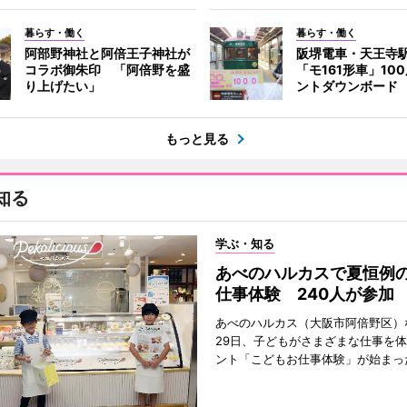
暮らす・働く
暮らす・働く
阿部野神社と阿倍王子神社が
阪堺電車・天王寺
コラボ御朱印 「阿倍野を盛
「モ161形車」10
り上げたい」
ントダウンボード
もっと見る
知る
学ぶ・知る
あべのハルカスで夏恒例
仕事体験 240人が参加
あべのハルカス（大阪市阿倍野区）
29日、子どもがさまざまな仕事を
ント「こどもお仕事体験」が始まっ