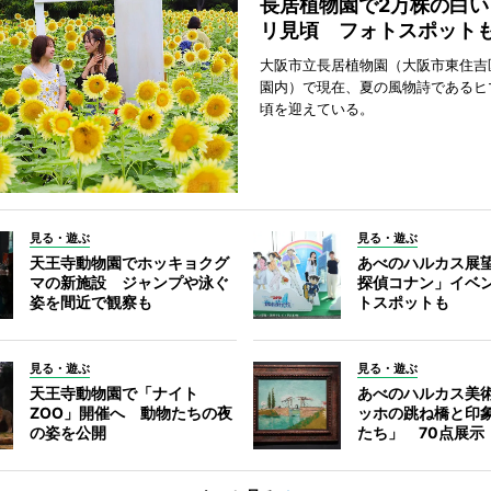
長居植物園で2万株の白い
リ見頃 フォトスポット
大阪市立長居植物園（大阪市東住吉
園内）で現在、夏の風物詩であるヒ
頃を迎えている。
見る・遊ぶ
見る・遊ぶ
天王寺動物園でホッキョクグ
あべのハルカス展
マの新施設 ジャンプや泳ぐ
探偵コナン」イベ
姿を間近で観察も
トスポットも
見る・遊ぶ
見る・遊ぶ
天王寺動物園で「ナイト
あべのハルカス美
ZOO」開催へ 動物たちの夜
ッホの跳ね橋と印
の姿を公開
たち」 70点展示