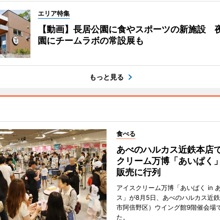
エリア特集
【動画】長居公園に食やスポーツの新施設 
園にチームラボの常設展も
もっと見る
食べる
あべのハルカス近鉄本店
クリーム万博「あいぱく
販売に行列
アイスクリーム万博「あいぱく in 
ス」が8月5日、あべのハルカス近
市阿倍野区）ウイング館9階催会場
た。