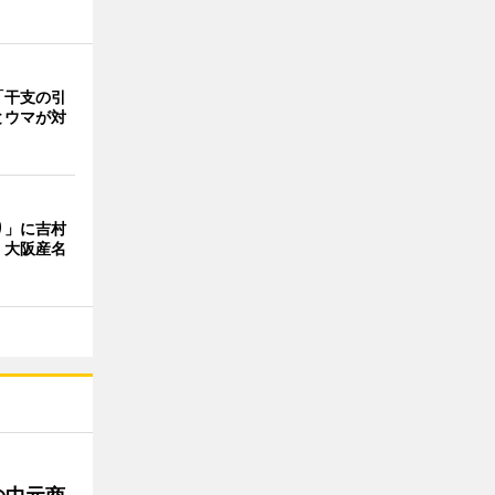
「干支の引
とウマが対
り」に吉村
 大阪産名