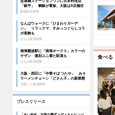
淀屋橋ステーションワンに日本料理店
「銀平」 鯛飯が看板、大阪は5店舗目
船場経済新聞
なんばウォークに「ひまわりガーデ
ン」 リラックマ、すみっコぐらしコラ
ボ装飾も
なんば経済新聞
南海難波駅に「南海ホークス」カラーの
サザン 復刻ユニ着た駅員も
食べる
なんば経済新聞
大阪・西区に「中華そば つたや」 みそ
ラーメンチェーン「どさん子」の新業態
大阪ベイ経済新聞
プレスリリース
「あい先生」主宰の愛式メディカルリンパ