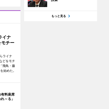
もっと見る
ライナ
をモチー
らライナ
などをモチ
「飛鳥・藤
行を始めた。
の有料座席
われ～る」