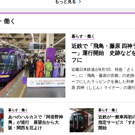
もっと見る
・働く
暮らす・働く
近鉄で「飛鳥・藤原 四神
ー」運行開始 史跡など
フに
近畿日本鉄道が8月1日、特急「さく
ー」に「飛鳥・藤原の宮都」の史跡
ーフにしたラッピングを施した列車
原 四神（しじん）ライナー」の運
暮らす・働く
暮らす・働く
あべのハルカスで「阿倍野神
近鉄が一般車両初
輿」が巡行 展望台から大
指定サービス「す
阪・関西を厄よけ
開始