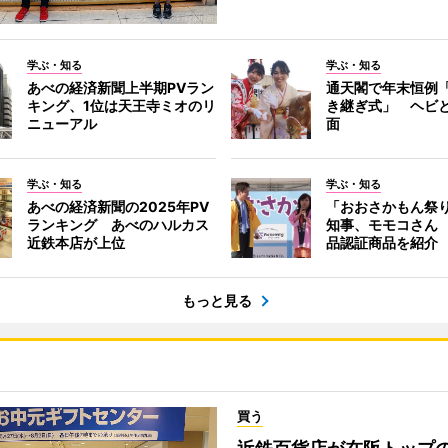
学ぶ・知る
学ぶ・知る
あべの経済新聞上半期PVラン
通天閣で年末恒例
キング、1位は天王寺ミオのリ
き継ぎ式」 ヘビ
ニューアル
面
学ぶ・知る
学ぶ・知る
あべの経済新聞の2025年PV
「おおさかもん祭
ランキング あべのハルカス
知事、モモコさん
近鉄本店が上位
品認証商品を紹介
もっと見る
買う