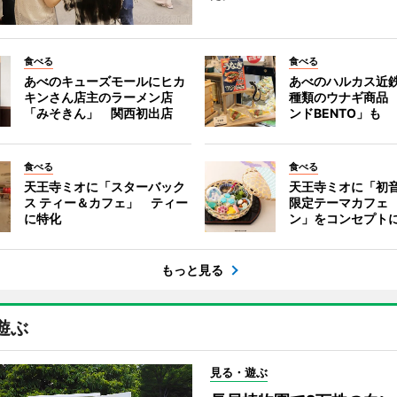
食べる
食べる
あべのキューズモールにヒカ
あべのハルカス近鉄
キンさん店主のラーメン店
種類のウナギ商品
「みそきん」 関西初出店
ンドBENTO」も
食べる
食べる
天王寺ミオに「スターバック
天王寺ミオに「初
ス ティー＆カフェ」 ティー
限定テーマカフェ
に特化
ン」をコンセプト
もっと見る
遊ぶ
見る・遊ぶ