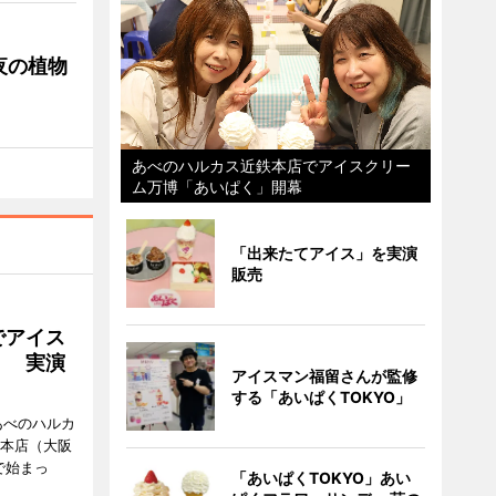
夜の植物
あべのハルカス近鉄本店でアイスクリー
ム万博「あいぱく」開幕
「出来たてアイス」を実演
販売
でアイス
」 実演
アイスマン福留さんが監修
する「あいぱくTOKYO」
あべのハルカ
鉄本店（大阪
で始まっ
「あいぱくTOKYO」あい