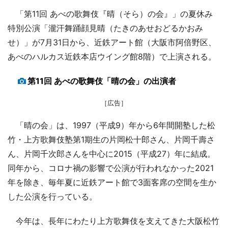
「第11回 あべの歌舞伎『晴（そら）の会』」の夏休み
特別公演「瀧汗舞踊顔見晴（たきのあせおどるかおみ
せ）」が7月31日から、近鉄アート館（大阪市阿倍野区、
あべのハルカス近鉄本店ウイング館8階）で上演される。
第11回 あべの歌舞伎「晴の会」の出演者
［広告］
「晴の会」は、1997（平成9）年から6年間開塾した松
竹・上方歌舞伎塾第1期生の片岡松十郎さん、片岡千壽さ
ん、片岡千次郎さんを中心に2015（平成27）年に結成。
同年から、コロナ禍の影響で公演が行われなかった2021
年を除き、毎年夏に近鉄アート館で3面客席の空間を生か
した公演を行っている。
今年は、長年にわたり上方歌舞伎を支えてきた大阪松竹