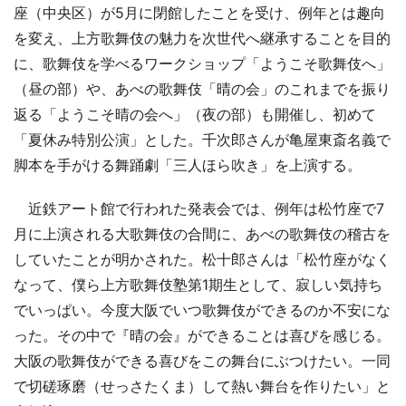
座（中央区）が5月に閉館したことを受け、例年とは趣向
を変え、上方歌舞伎の魅力を次世代へ継承することを目的
に、歌舞伎を学べるワークショップ「ようこそ歌舞伎へ」
（昼の部）や、あべの歌舞伎「晴の会」のこれまでを振り
返る「ようこそ晴の会へ」（夜の部）も開催し、初めて
「夏休み特別公演」とした。千次郎さんが亀屋東斎名義で
脚本を手がける舞踊劇「三人ほら吹き」を上演する。
近鉄アート館で行われた発表会では、例年は松竹座で7
月に上演される大歌舞伎の合間に、あべの歌舞伎の稽古を
していたことが明かされた。松十郎さんは「松竹座がなく
なって、僕ら上方歌舞伎塾第1期生として、寂しい気持ち
でいっぱい。今度大阪でいつ歌舞伎ができるのか不安にな
った。その中で『晴の会』ができることは喜びを感じる。
大阪の歌舞伎ができる喜びをこの舞台にぶつけたい。一同
で切磋琢磨（せっさたくま）して熱い舞台を作りたい」と