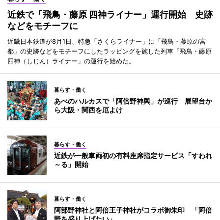
近鉄で「飛鳥・藤原 四神ライナー」運行開始 史跡
などをモチーフに
近畿日本鉄道が8月1日、特急「さくらライナー」に「飛鳥・藤原の宮
都」の史跡などをモチーフにしたラッピングを施した列車「飛鳥・藤原
四神（しじん）ライナー」の運行を始めた。
暮らす・働く
あべのハルカスで「阿倍野神輿」が巡行 展望台か
ら大阪・関西を厄よけ
暮らす・働く
近鉄が一般車両初の有料座席指定サービス「すわれ
～る」開始
暮らす・働く
阿部野神社と阿倍王子神社がコラボ御朱印 「阿倍
野を盛り上げたい」