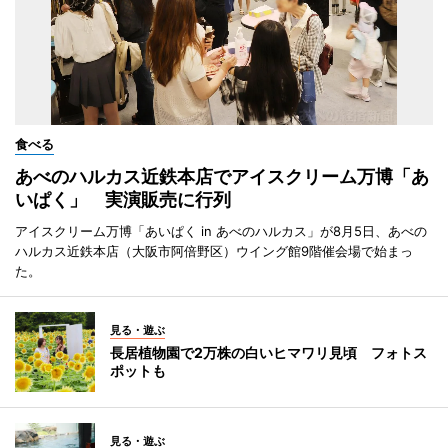
食べる
あべのハルカス近鉄本店でアイスクリーム万博「あ
いぱく」 実演販売に行列
アイスクリーム万博「あいぱく in あべのハルカス」が8月5日、あべの
ハルカス近鉄本店（大阪市阿倍野区）ウイング館9階催会場で始まっ
た。
見る・遊ぶ
長居植物園で2万株の白いヒマワリ見頃 フォトス
ポットも
見る・遊ぶ