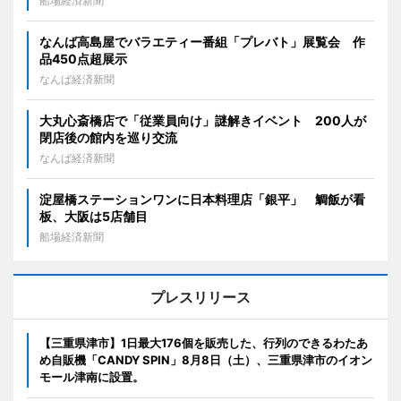
船場経済新聞
なんば高島屋でバラエティー番組「プレバト」展覧会 作
品450点超展示
なんば経済新聞
大丸心斎橋店で「従業員向け」謎解きイベント 200人が
閉店後の館内を巡り交流
なんば経済新聞
淀屋橋ステーションワンに日本料理店「銀平」 鯛飯が看
板、大阪は5店舗目
船場経済新聞
プレスリリース
【三重県津市】1日最大176個を販売した、行列のできるわたあ
め自販機「CANDY SPIN」8月8日（土）、三重県津市のイオン
モール津南に設置。