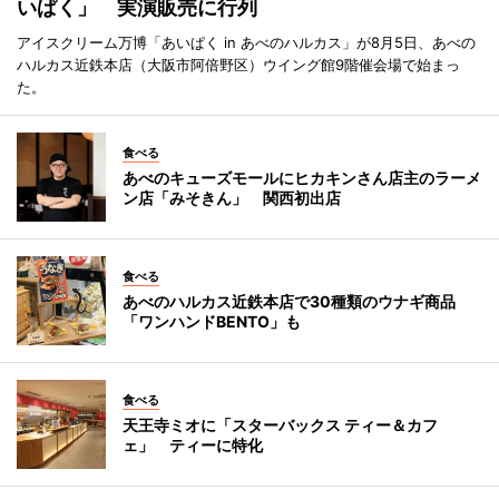
いぱく」 実演販売に行列
アイスクリーム万博「あいぱく in あべのハルカス」が8月5日、あべの
ハルカス近鉄本店（大阪市阿倍野区）ウイング館9階催会場で始まっ
た。
食べる
あべのキューズモールにヒカキンさん店主のラーメ
ン店「みそきん」 関西初出店
食べる
あべのハルカス近鉄本店で30種類のウナギ商品
「ワンハンドBENTO」も
食べる
天王寺ミオに「スターバックス ティー＆カフ
ェ」 ティーに特化