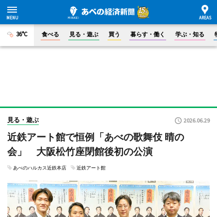
36°C
食べる
見る・遊ぶ
買う
暮らす・働く
学ぶ・知る
見る・遊ぶ
2026.06.29
近鉄アート館で恒例「あべの歌舞伎 晴の
会」 大阪松竹座閉館後初の公演
あべのハルカス近鉄本店
近鉄アート館