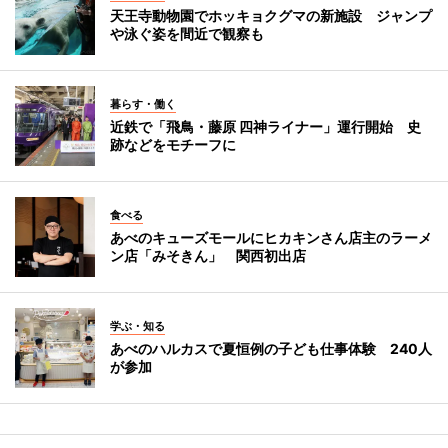
天王寺動物園でホッキョクグマの新施設 ジャンプ
や泳ぐ姿を間近で観察も
暮らす・働く
近鉄で「飛鳥・藤原 四神ライナー」運行開始 史
跡などをモチーフに
食べる
あべのキューズモールにヒカキンさん店主のラーメ
ン店「みそきん」 関西初出店
学ぶ・知る
あべのハルカスで夏恒例の子ども仕事体験 240人
が参加