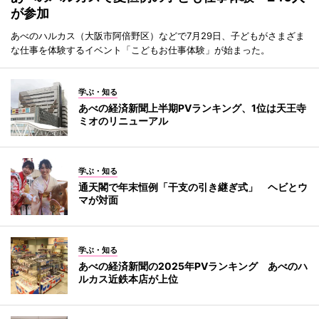
が参加
あべのハルカス（大阪市阿倍野区）などで7月29日、子どもがさまざま
な仕事を体験するイベント「こどもお仕事体験」が始まった。
学ぶ・知る
あべの経済新聞上半期PVランキング、1位は天王寺
ミオのリニューアル
学ぶ・知る
通天閣で年末恒例「干支の引き継ぎ式」 ヘビとウ
マが対面
学ぶ・知る
あべの経済新聞の2025年PVランキング あべのハ
ルカス近鉄本店が上位