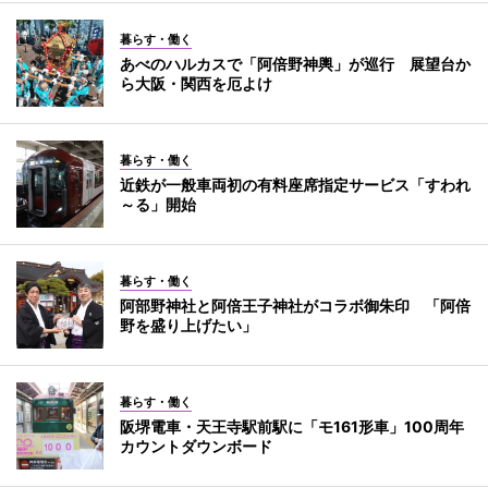
暮らす・働く
あべのハルカスで「阿倍野神輿」が巡行 展望台か
ら大阪・関西を厄よけ
暮らす・働く
近鉄が一般車両初の有料座席指定サービス「すわれ
～る」開始
暮らす・働く
阿部野神社と阿倍王子神社がコラボ御朱印 「阿倍
野を盛り上げたい」
暮らす・働く
阪堺電車・天王寺駅前駅に「モ161形車」100周年
カウントダウンボード