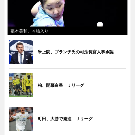
張本美和、４強入り
米上院、ブランチ氏の司法長官人事承認
柏、開幕白星 Ｊリーグ
町田、大勝で発進 Ｊリーグ