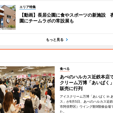
エリア特集
【動画】長居公園に食やスポーツの新施設 
園にチームラボの常設展も
もっと見る
食べる
あべのハルカス近鉄本店
クリーム万博「あいぱく
販売に行列
アイスクリーム万博「あいぱく in 
ス」が8月5日、あべのハルカス近
市阿倍野区）ウイング館9階催会場
た。