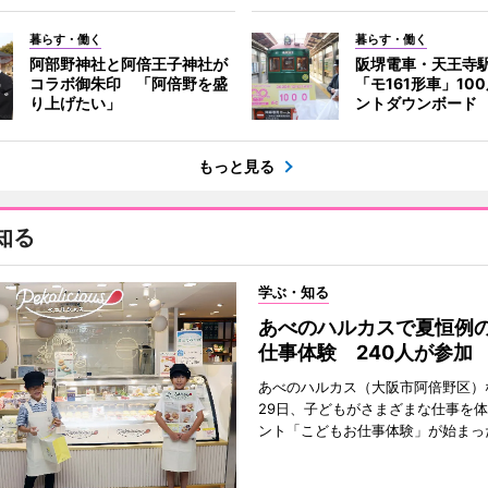
暮らす・働く
暮らす・働く
阿部野神社と阿倍王子神社が
阪堺電車・天王寺
コラボ御朱印 「阿倍野を盛
「モ161形車」10
り上げたい」
ントダウンボード
もっと見る
知る
学ぶ・知る
あべのハルカスで夏恒例
仕事体験 240人が参加
あべのハルカス（大阪市阿倍野区）
29日、子どもがさまざまな仕事を
ント「こどもお仕事体験」が始まっ