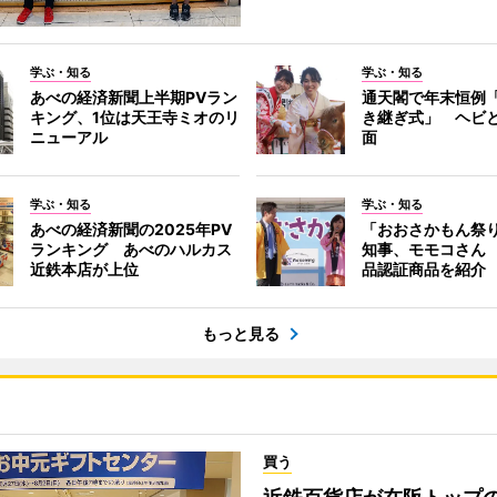
学ぶ・知る
学ぶ・知る
あべの経済新聞上半期PVラン
通天閣で年末恒例
キング、1位は天王寺ミオのリ
き継ぎ式」 ヘビ
ニューアル
面
学ぶ・知る
学ぶ・知る
あべの経済新聞の2025年PV
「おおさかもん祭
ランキング あべのハルカス
知事、モモコさん
近鉄本店が上位
品認証商品を紹介
もっと見る
買う