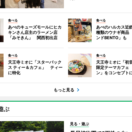
食べる
食べる
あべのキューズモールにヒカ
あべのハルカス近鉄
キンさん店主のラーメン店
種類のウナギ商品
「みそきん」 関西初出店
ンドBENTO」も
食べる
食べる
天王寺ミオに「スターバック
天王寺ミオに「初
ス ティー＆カフェ」 ティー
限定テーマカフェ
に特化
ン」をコンセプト
もっと見る
遊ぶ
見る・遊ぶ