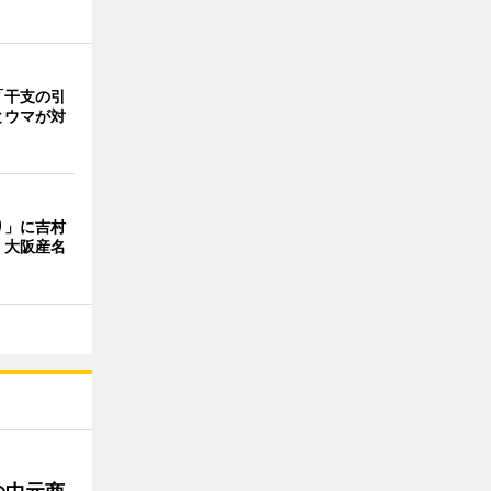
「干支の引
とウマが対
り」に吉村
 大阪産名