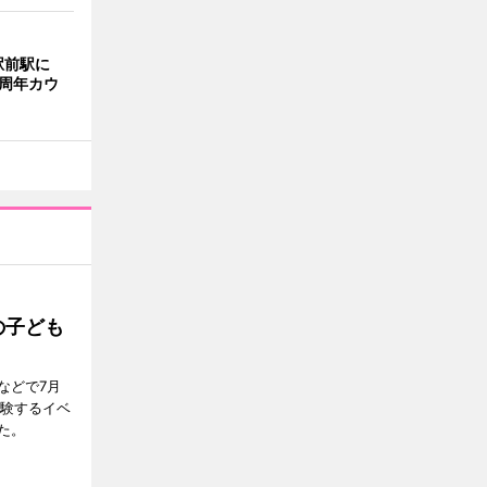
駅前駅に
0周年カウ
の子ども
などで7月
体験するイベ
た。