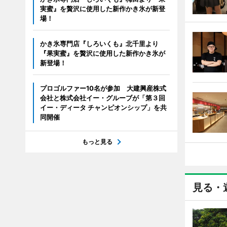
実蜜』を贅沢に使用した新作かき氷が新登
場！
かき氷専門店『しろいくも』北千里より
『果実蜜』を贅沢に使用した新作かき氷が
新登場！
プロゴルファー10名が参加 大建興産株式
会社と株式会社イー・グルーブが「第３回
イー・ディータ チャンピオンシップ」を共
同開催
もっと見る
見る・