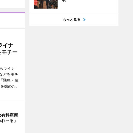
もっと見る
ライナ
をモチー
らライナ
などをモチ
「飛鳥・藤
行を始めた。
の有料座席
われ～る」