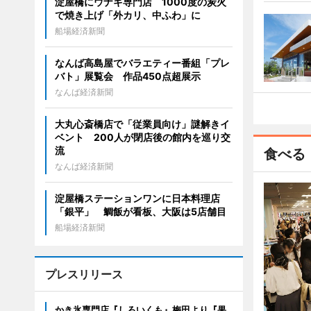
淀屋橋にウナギ専門店 1000度の炭火
で焼き上げ「外カリ、中ふわ」に
船場経済新聞
なんば高島屋でバラエティー番組「プレ
バト」展覧会 作品450点超展示
なんば経済新聞
大丸心斎橋店で「従業員向け」謎解きイ
ベント 200人が閉店後の館内を巡り交
流
食べる
なんば経済新聞
淀屋橋ステーションワンに日本料理店
「銀平」 鯛飯が看板、大阪は5店舗目
船場経済新聞
プレスリリース
かき氷専門店『しろいくも』梅田より『果