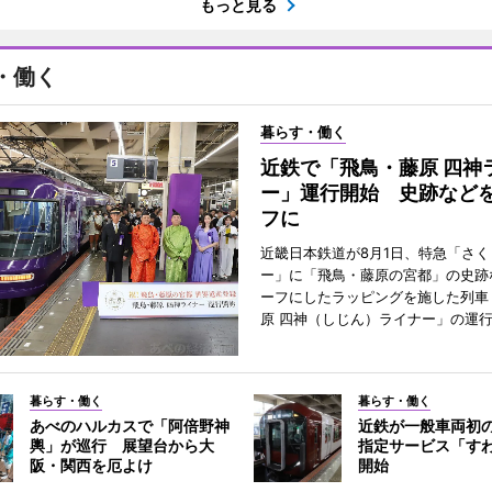
もっと見る
・働く
暮らす・働く
近鉄で「飛鳥・藤原 四神
ー」運行開始 史跡など
フに
近畿日本鉄道が8月1日、特急「さく
ー」に「飛鳥・藤原の宮都」の史跡
ーフにしたラッピングを施した列車
原 四神（しじん）ライナー」の運
暮らす・働く
暮らす・働く
あべのハルカスで「阿倍野神
近鉄が一般車両初
輿」が巡行 展望台から大
指定サービス「す
阪・関西を厄よけ
開始