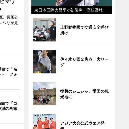
ヒマワ
も
東日本国際大昌平が初勝利 高校野球
区、長居公
マワリが見
上野動物園で交通安全呼び
掛け
佐々木６回２失点 大リー
グ
望台で「名
ント フォ
復興のシュシャ、愛国の観
光地に
術館で「ゴ
象派の画家
アジア大会公式ウエア発
表