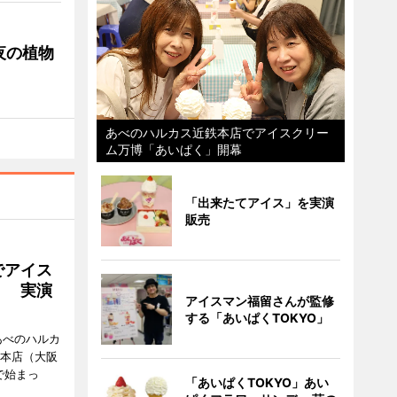
夜の植物
あべのハルカス近鉄本店でアイスクリー
ム万博「あいぱく」開幕
「出来たてアイス」を実演
販売
でアイス
」 実演
アイスマン福留さんが監修
する「あいぱくTOKYO」
あべのハルカ
鉄本店（大阪
で始まっ
「あいぱくTOKYO」あい