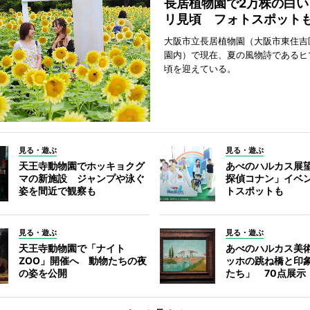
長居植物園で2万株の白い
リ見頃 フォトスポット
大阪市立長居植物園（大阪市東住吉
園内）で現在、夏の風物詩であるヒ
頃を迎えている。
見る・遊ぶ
見る・遊ぶ
天王寺動物園でホッキョクグ
あべのハルカス展
マの新施設 ジャンプや泳ぐ
探偵コナン」イベ
姿を間近で観察も
トスポットも
見る・遊ぶ
見る・遊ぶ
天王寺動物園で「ナイト
あべのハルカス美
ZOO」開催へ 動物たちの夜
ッホの跳ね橋と印
の姿を公開
たち」 70点展示